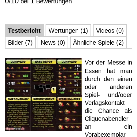
0
10
1
/
bei
Bewertungen
Testbericht
Wertungen (1)
Videos (0)
Bilder (7)
News (0)
Ähnliche Spiele (2)
Vor der Messe in
Essen hat man
durch den einen
oder anderen
Spiel- und/oder
Verlagskontakt
die Chance als
Cliquenabendler
an ein
Vorabexemplar