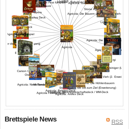
L-Deck
Agricola - Bubulcus Deck
Ein Fest für Odin
Agricola: Gamers Deck
Le Havre
Stone Age
Opera
Agricola: Die Bauern und das liebe Vieh: Big 
Agricola: Corbarius Deck
Lignum
Pi-Deck
Caylus
Agricola Kennerspiel
Agricola: Die Bauern und das li
Vor den Toren von Loyang
Agricola
Agricola - Die Moorbauer
Egizia
Targi
Bomarzo
Agricola Hochdreckreiniger (L-Dec
Carson City
Ora et Labora
Agricola: Noch mehr Ställe für das liebe Vieh (2. Erweiterung
Caverna: Die Höhlenbauern
Mi Tierra: New Era
Agricola: Niederlande-Deck
Stone Age – Mit Stil zum Ziel (Erweiterung)
Agricola: Belgien-Deck
Agricola: Weltmeisterschaftsdeck / WM-Deck
Agricola Familienspiel
Agricola: Artifex Deck
Brettspiele News
RSS