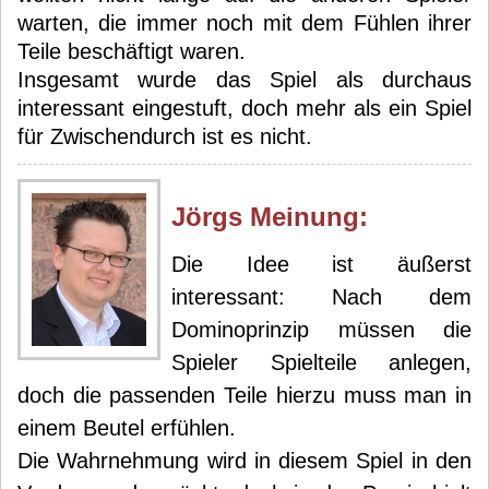
warten, die immer noch mit dem Fühlen ihrer
Teile beschäftigt waren.
Insgesamt wurde das Spiel als durchaus
interessant eingestuft, doch mehr als ein Spiel
für Zwischendurch ist es nicht.
Jörg
s Meinung:
Die Idee ist äußerst
interessant: Nach dem
Dominoprinzip müssen die
Spieler Spielteile anlegen,
doch die passenden Teile hierzu muss man in
einem Beutel erfühlen.
Die Wahrnehmung wird in diesem Spiel in den