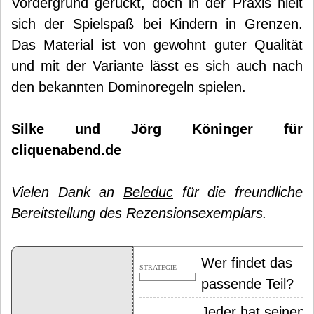
Vordergrund gerückt, doch in der Praxis hielt
sich der Spielspaß bei Kindern in Grenzen.
Das Material ist von gewohnt guter Qualität
und mit der Variante lässt es sich auch nach
den bekannten Dominoregeln spielen.
Silke und Jörg Köninger für
cliquenabend.de
Vielen Dank an
Beleduc
für die freundliche
Bereitstellung des Rezensionsexemplars.
Wer findet das
STRATEGIE
passende Teil?
Jeder hat seinen