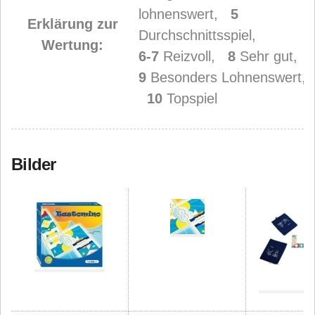
lohnenswert,
5
Erklärung zur
Durchschnittsspiel,
Wertung:
6-7
Reizvoll,
8
Sehr gut,
9
Besonders Lohnenswert,
10
Topspiel
Bilder