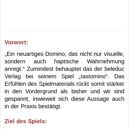
Vorwort:
„Ein neuartiges Domino, das nicht nur visuelle,
sondern auch haptische Wahrnehmung
anregt.“ Zumindest behauptet das der beleduc
Verlag bei seinem Spiel „tastomino“. Das
Erfühlen des Spielmaterials rückt somit stärker
in den Vordergrund als bisher und wir sind
gespannt, inwieweit sich diese Aussage auch
in der Praxis bestätigt.
Ziel des Spiels: