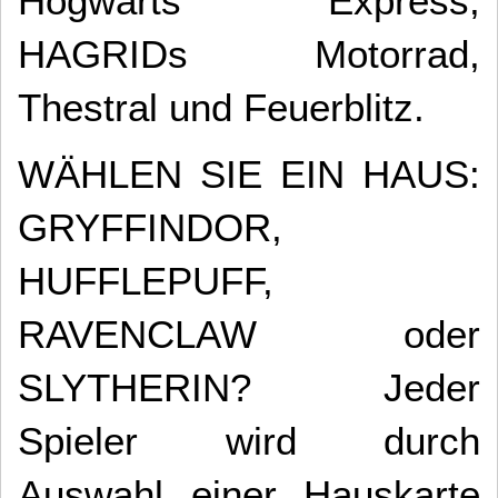
Hogwarts Express,
HAGRIDs Motorrad,
Thestral und Feuerblitz.
WÄHLEN SIE EIN HAUS:
GRYFFINDOR,
HUFFLEPUFF,
RAVENCLAW oder
SLYTHERIN?
Jeder
Spieler wird durch
Auswahl einer Hauskarte