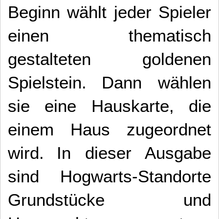
Beginn wählt jeder Spieler
einen thematisch
gestalteten goldenen
Spielstein.
Dann wählen
sie eine Hauskarte, die
einem Haus zugeordnet
wird.
In dieser Ausgabe
sind Hogwarts-Standorte
Grundstücke und