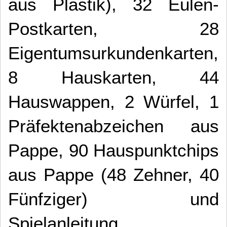
aus Plastik), 32 Eulen-
Postkarten, 28
Eigentumsurkundenkarten,
8 Hauskarten, 44
Hauswappen, 2 Würfel, 1
Präfektenabzeichen aus
Pappe, 90 Hauspunktchips
aus Pappe (48 Zehner, 40
Fünfziger) und
Spielanleitung.