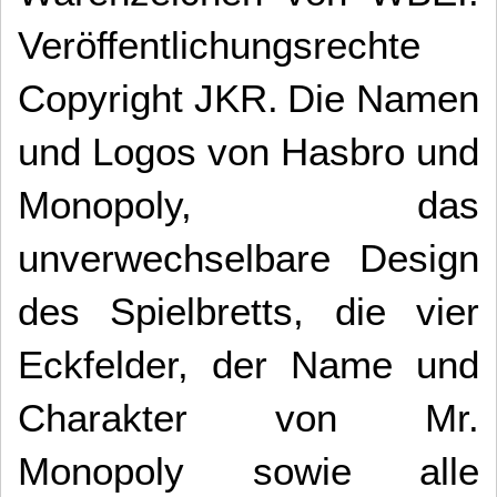
Veröffentlichungsrechte
Copyright JKR.
Die Namen
und Logos von Hasbro und
Monopoly, das
unverwechselbare Design
des Spielbretts, die vier
Eckfelder, der Name und
Charakter von Mr.
Monopoly sowie alle