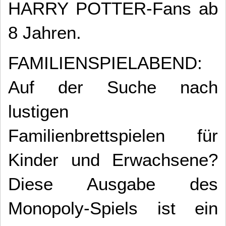
HARRY POTTER-Fans ab
8 Jahren.
FAMILIENSPIELABEND:
Auf der Suche nach
lustigen
Familienbrettspielen für
Kinder und Erwachsene?
Diese Ausgabe des
Monopoly-Spiels ist ein