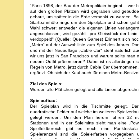
“Paris 1898, der Bau der Metropolitain beginnt – wer b
auf den großen Plätzen wird gegraben und gebuddel
gebaut, um später in die Erde versenkt zu werden. Ba
Startbahnhöfe rings um den Spielplan und schon geht 
Wahl schwer: entweder die eigenen Linien verlängern
angeschlossen, wird gezählt: pro Gleisstück der Lini
verdoppelt!“ (Quelle: Queen Games) Erinnert sich n
„Metro“ auf der Auswahlliste zum Spiel des Jahres. D
und mit der Neuauflage „Cable Car“ steht natürlich au
wir uns jetzt in San Francisco und warum sollte man n
neuem Outfit präsentieren? Dabei ist es allerdings ni
Regeln von Metro, jetzt durch Cable Car übernommen,
ergänzt. Ob sich der Kauf auch für einen Metro-Besitzer 
Ziel des Spiels:
Wurden alle Plättchen gelegt und alle Linien abgerechn
Spielaufbau:
Der Spielplan wird in die Tischmitte gelegt. D
quadratische Felder auf welche im weiteren Spielverlau
gelegt werden. Um den Plan herum führen 32 nu
Stationen und in der Spielmitte sieht man eine „Pow
Spielfeldbereich gibt es noch eine Punkteskal
Spieleranzahl sind die Spielerfarben vorgegeben