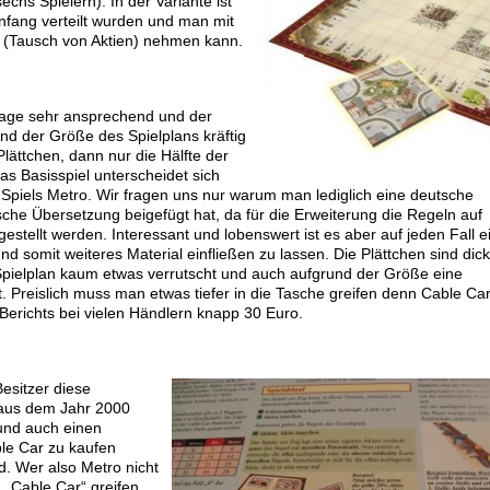
echs Spielern). In der Variante ist
Anfang verteilt wurden und man mit
uf (Tausch von Aktien) nehmen kann.
flage sehr ansprechend und der
nd der Größe des Spielplans kräftig
lättchen, dann nur die Hälfte der
s Basisspiel unterscheidet sich
 Spiels Metro. Wir fragen uns nur warum man lediglich eine deutsche
sche Übersetzung beigefügt hat, da für die Erweiterung die Regeln auf
estellt werden. Interessant und lobenswert ist es aber auf jeden Fall e
nd somit weiteres Material einfließen zu lassen. Die Plättchen sind dick
pielplan kaum etwas verrutscht und auch aufgrund der Größe eine
st. Preislich muss man etwas tiefer in die Tasche greifen denn Cable Ca
Berichts bei vielen Händlern knapp 30 Euro.
esitzer diese
 aus dem Jahr 2000
und auch einen
le Car zu kaufen
rd. Wer also Metro nicht
zu „Cable Car“ greifen.