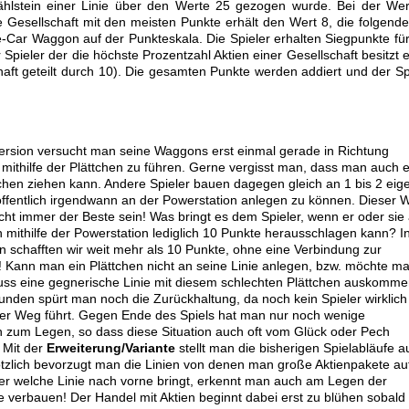
ählstein einer Linie über den Werte 25 gezogen wurde. Bei der We
ie Gesellschaft mit den meisten Punkte erhält den Wert 8, die folgend
-Car Waggon auf der Punkteskala. Die Spieler erhalten Siegpunkte für
 Spieler der die höchste Prozentzahl Aktien einer Gesellschaft besitzt e
ft geteilt durch 10). Die gesamten Punkte werden addiert und der Sp
version versucht man seine Waggons erst einmal gerade in Richtung
 mithilfe der Plättchen zu führen. Gerne vergisst man, dass man auch e
tchen ziehen kann. Andere Spieler bauen dagegen gleich an 1 bis 2 eig
offentlich irgendwann an der Powerstation anlegen zu können. Dieser 
cht immer der Beste sein! Was bringt es dem Spieler, wenn er oder sie
n mithilfe der Powerstation lediglich 10 Punkte herausschlagen kann? I
n schafften wir weit mehr als 10 Punkte, ohne eine Verbindung zur
! Kann man ein Plättchen nicht an seine Linie anlegen, bzw. möchte m
muss eine gegnerische Linie mit diesem schlechten Plättchen auskomme
unden spürt man noch die Zurückhaltung, da noch kein Spieler wirklich
er Weg führt. Gegen Ende des Spiels hat man nur noch wenige
n zum Legen, so dass diese Situation auch oft vom Glück oder Pech
 Mit der
Erweiterung/Variante
stellt man die bisherigen Spielabläufe a
ötzlich bevorzugt man die Linien von denen man große Aktienpakete au
er welche Linie nach vorne bringt, erkennt man auch am Legen der
nie verbauen! Der Handel mit Aktien beginnt dabei erst zu blühen sobald