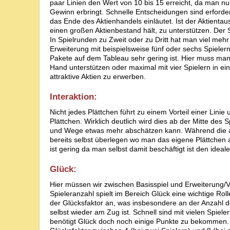
paar Linien den Wert von 10 bis 15 erreicht, da man 
Gewinn erbringt. Schnelle Entscheidungen sind erforder
das Ende des Aktienhandels einläutet. Ist der Aktientau
einen großen Aktienbestand hält, zu unterstützen. Der S
In Spielrunden zu Zweit oder zu Dritt hat man viel mehr 
Erweiterung mit beispielsweise fünf oder sechs Spieler
Pakete auf dem Tableau sehr gering ist. Hier muss man 
Hand unterstützen oder maximal mit vier Spielern in e
attraktive Aktien zu erwerben.
Interaktion:
Nicht jedes Plättchen führt zu einem Vorteil einer Lini
Plättchen. Wirklich deutlich wird dies ab der Mitte des 
und Wege etwas mehr abschätzen kann. Während die a
bereits selbst überlegen wo man das eigene Plättchen 
ist gering da man selbst damit beschäftigt ist den ideale
Glück:
Hier müssen wir zwischen Basisspiel und Erweiterung/V
Spieleranzahl spielt im Bereich Glück eine wichtige Roll
der Glücksfaktor an, was insbesondere an der Anzahl de
selbst wieder am Zug ist. Schnell sind mit vielen Spie
benötigt Glück doch noch einige Punkte zu bekommen. 