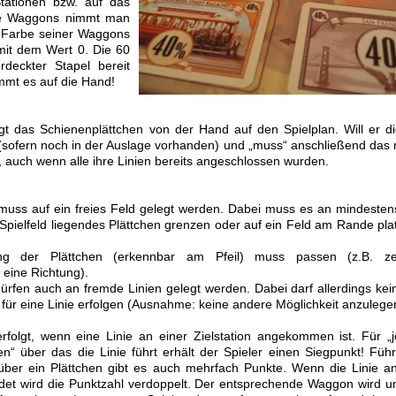
tationen bzw. auf das
ige Waggons nimmt man
r Farbe seiner Waggons
 mit dem Wert 0. Die 60
deckter Stapel bereit
immt es auf die Hand!
egt das Schienenplättchen von der Hand auf den Spielplan. Will er d
en (sofern noch in der Auslage vorhanden) und „muss“ anschließend das
n, auch wenn alle ihre Linien bereits angeschlossen wurden.
:
muss auf ein freies Feld gelegt werden. Dabei muss es an mindesten
Spielfeld liegendes Plättchen grenzen oder auf ein Feld am Rande plat
ung der Plättchen (erkennbar am Pfeil) muss passen (z.B. ze
 eine Richtung).
ürfen auch an fremde Linien gelegt werden. Dabei darf allerdings kei
für eine Linie erfolgen (Ausnahme: keine andere Möglichkeit anzulege
rfolgt, wenn eine Linie an einer Zielstation angekommen ist. Für „
n“ über das die Linie führt erhält der Spieler einen Siegpunkt! Führ
über ein Plättchen gibt es auch mehrfach Punkte. Wenn die Linie a
det wird die Punktzahl verdoppelt. Der entsprechende Waggon wird 