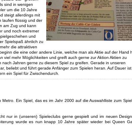
ls sind in wenigen
eler um die 10 Jahre
 steigt allerdings mit
n laufen flüssig und der
 man am Zug und kann
ler und noch extremer
Spielgeschehen und
der Spielspaß ähnlich zu
mehr die attraktiven
beginn die eine oder andere Linie, welche man als Aktie auf der Hand h
n viel mehr Möglichkeiten und greift auch gerne zur Aktion Aktien zu
h nach Jahren gerne zu diesem Spiel zu greifen. Gerade in unseren
 Car, beliebt und führt gerade Anfänger zum Spielen heran. Auf Dauer ist
ern ein Spiel für Zwischendurch.
 Metro. Ein Spiel, das es im Jahr 2000 auf die Auswahlliste zum Spie
cht nur in (unseren) Spieleclubs gerne gespielt und im neuen Design
eiterung wurde es nun knapp 10 Jahre später wieder bei Queen 