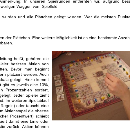
Anmerkung: In unseren Spielrunden entfernten wir, aufgrund bes
eweiligen Waggon vom Spielfeld.
t wurden und alle Plättchen gelegt wurden. Wer die meisten Punkt
en der Plättchen. Eine weitere Möglichkeit ist es eine bestimmte Anzah
nbaren.
leitung heißt, gehören die
ieler besitzen Aktien von
ften. Bevor man beginnt
ern platziert werden. Auch
skala gelegt. Hinzu kommt
t gibt es jeweils eine 10%,
Prozentzahlen sortiert,
elegt. Jeder Spieler zieht
d. Im weiteren Spielablauf
Regeln) oder tauscht eine
m Aktienstapel die oberste
icher Prozentwert) schiebt
iert damit eine Linie oder
ktie zurück. Aktien können