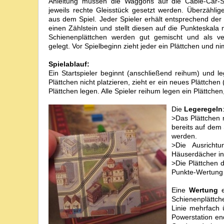
Anleitung müssen die Waggons auf die Cable-Car-S
jeweils rechte Gleisstück gesetzt werden. Überzähl
aus dem Spiel. Jeder Spieler erhält entsprechend de
einen Zählstein und stellt diesen auf die Punkteskala
Schienenplättchen werden gut gemischt und als ver
gelegt. Vor Spielbeginn zieht jeder ein Plättchen und n
Spielablauf:
Ein Startspieler beginnt (anschließend reihum) und l
Plättchen nicht platzieren, zieht er ein neues Plättch
Plättchen legen. Alle Spieler reihum legen ein Plättche
Die
Legeregeln
>Das Plättchen 
bereits auf dem 
werden.
>Die Ausricht
Häuserdächer in
>Die Plättchen d
Punkte-Wertung 
Eine
Wertung
e
Schienenplättche
Linie mehrfach 
Powerstation en