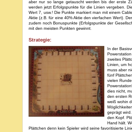
aber nur so lange getauscht werden bis der erste Z
werden jetzt Erfolgspunkte für die Linien vergeben. D
Wert 7, usw.! Die Punkte markiert man mit einem Cable
Aktie (z.B. für eine 40% Aktie den vierfachen Wert). Der
zudem noch Bonuspunkte (Erfolgspunkte der Gesellscha
mit den meisten Punkten gewinnt.
Strategie:
In der Basis
Powerstation
zweites Plät
Linien, um h
muss aber ni
fünf Plättche
vielen Runde
Powerstation
dies nicht, 
den ersten R
weiß wohin d
Möglichkeite
geprägt wird.
den Kopf. Pl
Hand hält. W
Plättchen denn kein Spieler wird seine favoritisierte Li