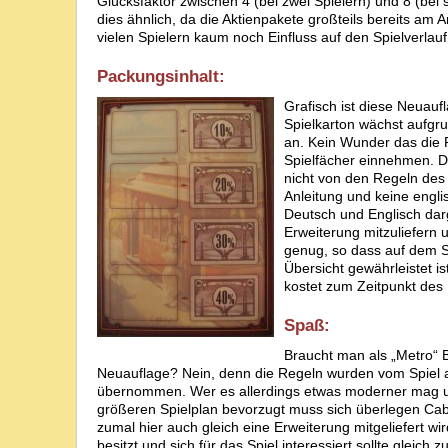
Glücksfaktor zwischen 4 (bei zwei Spielern) und 8 (bei s
dies ähnlich, da die Aktienpakete großteils bereits am 
vielen Spielern kaum noch Einfluss auf den Spielverla
Packungsinhalt:
Grafisch ist diese Neuau
Spielkarton wächst aufgru
an. Kein Wunder das die P
Spielfächer einnehmen. Da
nicht von den Regeln des
Anleitung und keine engli
Deutsch und Englisch darg
Erweiterung mitzuliefern u
genug, so dass auf dem S
Übersicht gewährleistet i
kostet zum Zeitpunkt des 
Spaß:
Braucht man als „Metro“ B
Neuauflage? Nein, denn die Regeln wurden vom Spiel
übernommen. Wer es allerdings etwas moderner mag 
größeren Spielplan bevorzugt muss sich überlegen Cab
zumal hier auch gleich eine Erweiterung mitgeliefert wi
besitzt und sich für das Spiel interessiert sollte gleich 