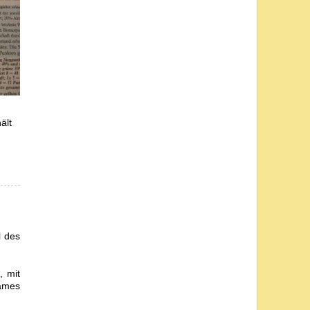
ält
l des
, mit
Games