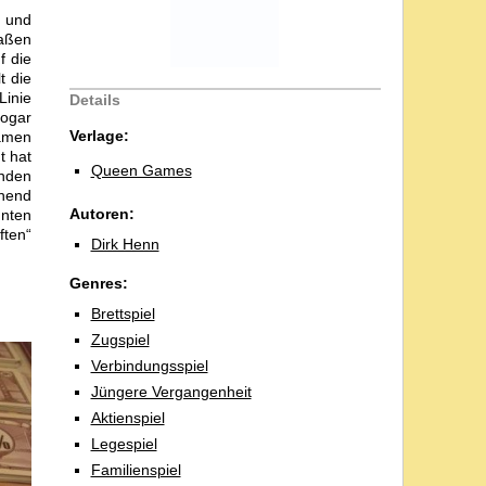
r und
raßen
f die
t die
Linie
Details
sogar
Verlage:
Namen
t hat
Queen Games
inden
chend
Autoren:
nnten
ften“
Dirk Henn
Genres:
Brettspiel
Zugspiel
Verbindungsspiel
Jüngere Vergangenheit
Aktienspiel
Legespiel
Familienspiel