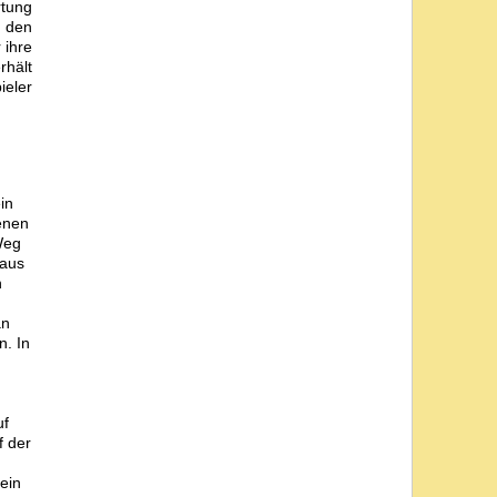
rtung
e den
 ihre
rhält
ieler
in
enen
Weg
 aus
n
an
n. In
uf
f der
 ein