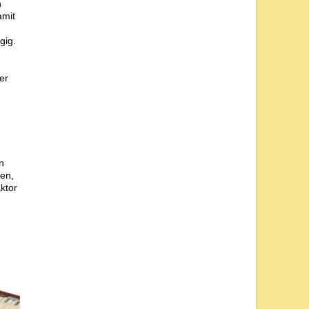
n
amit
gig.
er
n
en,
ktor