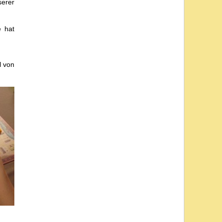
serer
e hat
l von