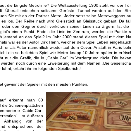
aut die längste Metrolinie? Die Weltausstellung 1900 steht vor der Tü
t. Überall entstehen seltsame Gerüste. Tunnel werden auf den St
uen Sie mit an der Pariser Metro! Jeder setzt seine Metrowaggons au
es los. Der Reihe nach wird Gleisstück an Gleisstück gebaut. Da fäll
 oder den Gegner durch verkürzen seiner Linien zu ärgern. Ist die 
e gibt’s einen Punkt. Endet die Linie im Zentrum, werden die Punkte 
och jemand an das Spiel? Im Jahr 2000 stand dieses Spiel mit dem 
amals war es der Autor Dirk Henn, welcher dem Spiel Leben eingehauch
ch er als Autor namentlich wieder auf dem Cover. Anstatt in Paris bef
icht ein so beliebtes Spiel wie Metro knapp 10 Jahre später in erfris
cht nur die Grafik, die in „Cable Car“ im Vordergrund rückt. Die beka
 werden noch durch eine Erweiterung mit dem Namen „Die Gesellscha
lohnt, erfahrt ihr im folgenden Spielbericht!
et gewinnt der Spieler mit den meisten Punkten.
arauf erkennt man 60
f die Schienenplättchen
mmerierte Cable-Car-
erstation“. Im äußeren
a. Abhängig von der
 und entsprechend der