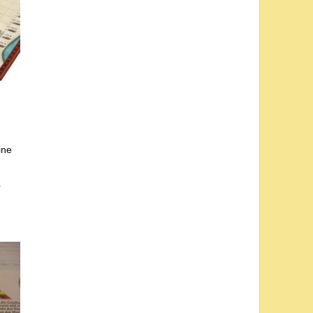
ine
r