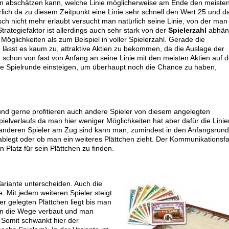
nun abschätzen kann, welche Linie möglicherweise am Ende den meiste
lich da zu diesem Zeitpunkt eine Linie sehr schnell den Wert 25 und d
sch nicht mehr erlaubt versucht man natürlich seine Linie, von der man
trategiefaktor ist allerdings auch sehr stark von der
Spielerzahl
abhän
Möglichkeiten als zum Beispiel in voller Spielerzahl. Gerade die
n lässt es kaum zu, attraktive Aktien zu bekommen, da die Auslage der
schon von fast von Anfang an seine Linie mit den meisten Aktien auf d
ine Spielrunde einsteigen, um überhaupt noch die Chance zu haben,
e und gerne profitieren auch andere Spieler von diesem angelegten
Spielverlaufs da man hier weniger Möglichkeiten hat aber dafür die Linie
nderen Spieler am Zug sind kann man, zumindest in den Anfangsrund
ablegt oder ob man ein weiteres Plättchen zieht. Der Kommunikationsfa
n Platz für sein Plättchen zu finden.
ariante unterscheiden. Auch die
e. Mit jedem weiteren Spieler steigt
r gelegten Plättchen liegt bis man
lern die Wege verbaut und man
Somit schwankt hier der