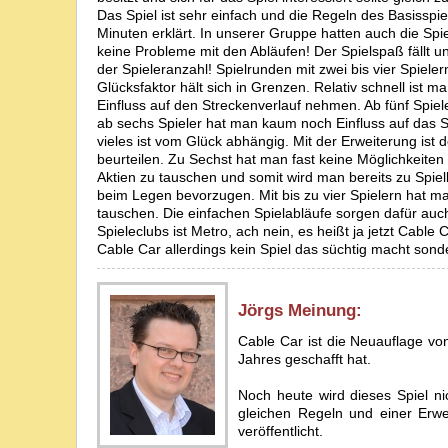
Das Spiel ist sehr einfach und die Regeln des Basisspie
Minuten erklärt. In unserer Gruppe hatten auch die Spi
keine Probleme mit den Abläufen! Der Spielspaß fällt und
der Spieleranzahl! Spielrunden mit zwei bis vier Spieler
Glücksfaktor hält sich in Grenzen. Relativ schnell ist
Einfluss auf den Streckenverlauf nehmen. Ab fünf Spie
ab sechs Spieler hat man kaum noch Einfluss auf das 
vieles ist vom Glück abhängig. Mit der Erweiterung ist 
beurteilen. Zu Sechst hat man fast keine Möglichkeiten 
Aktien zu tauschen und somit wird man bereits zu Spiel
beim Legen bevorzugen. Mit bis zu vier Spielern hat ma
tauschen. Die einfachen Spielabläufe sorgen dafür auc
Spieleclubs ist Metro, ach nein, es heißt ja jetzt Cable
Cable Car allerdings kein Spiel das süchtig macht sond
Jörg
s Meinung:
Cable Car ist die Neuauflage von
Jahres geschafft hat.
Noch heute wird dieses Spiel ni
gleichen Regeln und einer Erw
veröffentlicht.