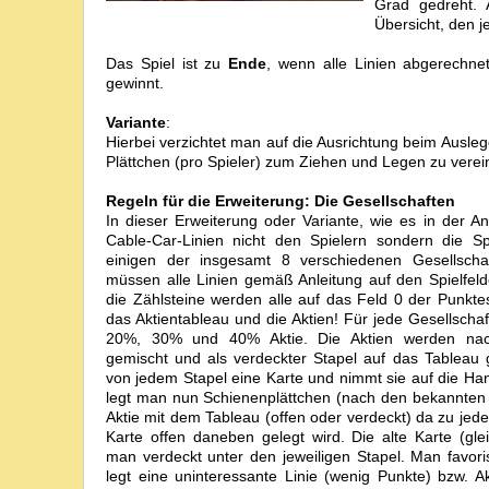
Grad gedreht. 
Übersicht, den j
Das Spiel ist zu
Ende
, wenn alle Linien abgerechne
gewinnt.
Variante
:
Hierbei verzichtet man auf die Ausrichtung beim Ausleg
Plättchen (pro Spieler) zum Ziehen und Legen zu verei
Regeln für die Erweiterung: Die Gesellschaften
In dieser Erweiterung oder Variante, wie es in der An
Cable-Car-Linien nicht den Spielern sondern die Sp
einigen der insgesamt 8 verschiedenen Gesellscha
müssen alle Linien gemäß Anleitung auf den Spielfeld
die Zählsteine werden alle auf das Feld 0 der Punkte
das Aktientableau und die Aktien! Für jede Gesellschaf
20%, 30% und 40% Aktie. Die Aktien werden nach 
gemischt und als verdeckter Stapel auf das Tableau g
von jedem Stapel eine Karte und nimmt sie auf die Han
legt man nun Schienenplättchen (nach den bekannten 
Aktie mit dem Tableau (offen oder verdeckt) da zu jede
Karte offen daneben gelegt wird. Die alte Karte (gle
man verdeckt unter den jeweiligen Stapel. Man favoris
legt eine uninteressante Linie (wenig Punkte) bzw. A