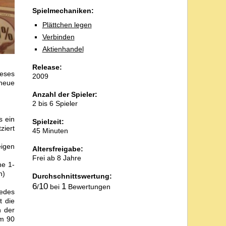
Spielmechaniken:
Plättchen legen
Verbinden
Aktienhandel
Release:
ieses
2009
 neue
Anzahl der Spieler:
2 bis 6 Spieler
s ein
Spielzeit:
ziert
45 Minuten
igen
Altersfreigabe:
Frei ab 8 Jahre
ne 1-
n)
Durchschnittswertung:
6
10
1
/
bei
Bewertungen
jedes
t die
n der
um 90