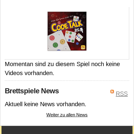
Momentan sind zu diesem Spiel noch keine
Videos vorhanden.
Brettspiele News
RSS
Aktuell keine News vorhanden.
Weiter zu allen News