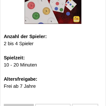
Anzahl der Spieler:
2 bis 4 Spieler
Spielzeit:
10 - 20 Minuten
Altersfreigabe:
Frei ab 7 Jahre