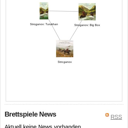
Stroganov: Turukhan
Stroganov: Big Box
Stroganov
Brettspiele News
RSS
Aktuell keine News vorhanden.