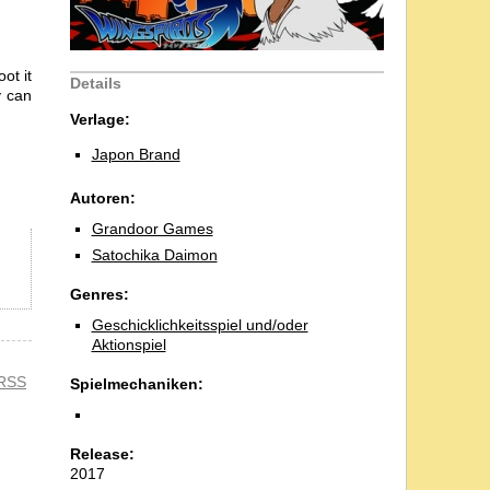
ot it
Details
y can
Verlage:
Japon Brand
Autoren:
Grandoor Games
Satochika Daimon
Genres:
Geschicklichkeitsspiel und/oder
Aktionspiel
RSS
Spielmechaniken:
Release:
2017