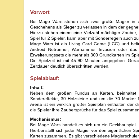
Vorwort
Bei Mage Wars stehen sich zwei große Magier in e
Geschehens als Sieger zu verlassen in dem der gegner
Hierzu stehen einem eine Vielzahl mächtiger Zauber
Spiel für 2 Spieler, kann aber mit Sonderregeln auch zu
Mage Wars ist ein Living Card Game (LCG) und befinde
Android Netrunner, Warhammer Invasion oder das S
Erweiterungssets die mehr als 300 Grundkarten im Spie
Die Spielzeit ist mit 45-90 Minuten angegeben. Gera
Zeitdauer deutlich überschritten werden.
Spielablauf:
Inhalt:
Neben dem großen Fundus an Karten, beinhaltet 
Sondereffekte, 30 Holzsteine und um die 70 Marker 
Arena ist ein wirklich großer Spielplan enthalten de
die Spieler ihre Zaubersprüche für das Spiel zusamme
Mechanismus:
Bei Mage Wars handelt es sich um ein Deckbauspiel. Di
Hierbei stellt sich jeder Magier vor den eigentliche
Karten zusammen. Es gibt verschiedene Magierschulen,