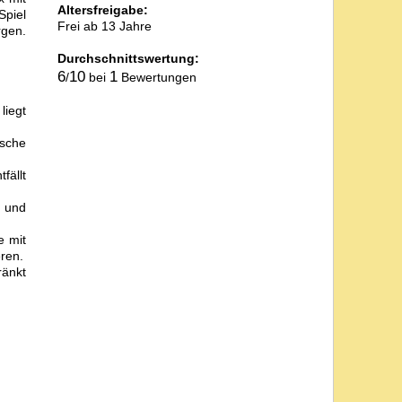
Altersfreigabe:
Spiel
Frei ab 13 Jahre
rgen.
Durchschnittswertung:
6
10
1
/
bei
Bewertungen
liegt
ische
fällt
h und
e mit
ren.
ränkt