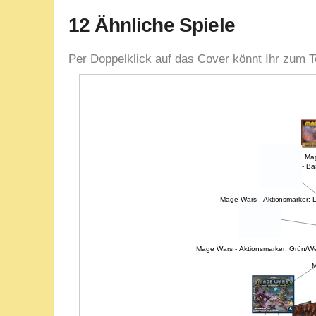
12 Ähnliche Spiele
Per Doppelklick auf das Cover könnt Ihr zum T
Ma
Mage Wars - Ba
Mage Wars - Aktionsmarker: L
Mage Wars - Aktionsmarker: Grün/W
M