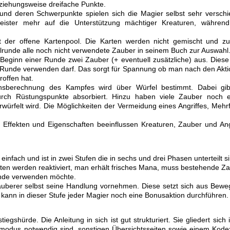
ziehungsweise dreifache Punkte.
und deren Schwerpunkte spielen sich die Magier selbst sehr versch
meister mehr auf die Unterstützung mächtiger Kreaturen, währen
t der offene Kartenpool. Die Karten werden nicht gemischt und zuf
runde alle noch nicht verwendete Zauber in seinem Buch zur Auswahl
 Beginn einer Runde zwei Zauber (+ eventuell zusätzliche) aus. Diese
er Runde verwenden darf. Das sorgt für Spannung ob man nach den Akt
offen hat.
sberechnung des Kampfes wird über Würfel bestimmt. Dabei gib
urch Rüstungspunkte absorbiert. Hinzu haben viele Zauber noch 
würfelt wird. Die Möglichkeiten der Vermeidung eines Angriffes, Mehr
en Effekten und Eigenschaften beeinflussen Kreaturen, Zauber und Ang
einfach und ist in zwei Stufen die in sechs und drei Phasen unterteilt s
Karten werden reaktiviert, man erhält frisches Mana, muss bestehende Z
unde verwenden möchte.
Zauberer selbst seine Handlung vornehmen. Diese setzt sich aus Bew
ann in dieser Stufe jeder Magier noch eine Bonusaktion durchführen.
egshürde. Die Anleitung in sich ist gut strukturiert. Sie gliedert sich 
smodus notwendig sind, sonstigen Übersichtsseiten sowie einem Kode