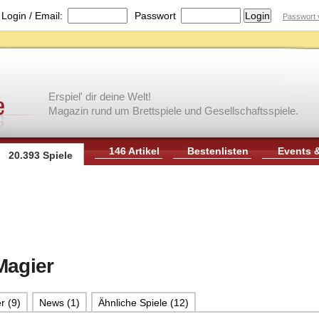
|
Login / Email:
Passwort
Passwort 
Erspiel' dir deine Welt!
Magazin rund um Brettspiele und Gesellschaftsspiele.
146 Artikel
Bestenlisten
Events 
20.393 Spiele
Magier
r (9)
News (1)
Ähnliche Spiele (12)