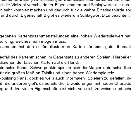
rt die Vielzahl verschiedener Eigenschaften und Schlagworte die das 
eln sehr komplex machen und dadurch für die wahre Einstiegshürde so
e und durch Eigenschaft B gibt es wiederum Schlagwort D zu beachten.
gebenen Kartenzusammenstellungen eine hohen Wiederspielwert hat 
building, welches man mögen muss.
ammen mit den schön illustrierten Karten für eine gute, themat
egfall des Kartenmischen im Gegensatz zu anderen Spielen. Hierbei ent
chziehen der falschen Karten auf die Hand.
erschiedlichen Schwerpunkte spielen sich die Magier unterschiedlic
ür ein großes Maß an Taktik und einen hohen Wiederspielreiz.
kbuilding Fans, doch es weiß auch „normalen“ Spielern zu gefallen, di
r die anderen gibt’s es bereits drei Erweiterungen mit neuen Charakte
ng und den vielen Eigenschaften ist nicht von sich zu weisen und sch