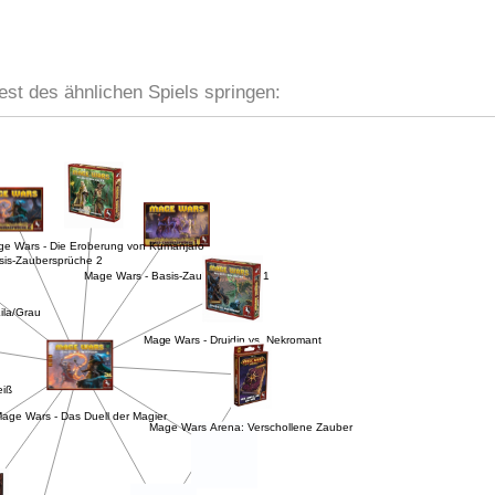
est des ähnlichen Spiels springen:
ge Wars - Die Eroberung von Kumanjaro
sis-Zaubersprüche 2
Mage Wars - Basis-Zaubersprüche 1
ila/Grau
Mage Wars - Druidin vs. Nekromant
eiß
age Wars - Das Duell der Magier
Mage Wars Arena: Verschollene Zauber