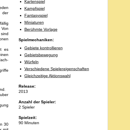
Kartenspiel
ieden
Kampfspiel
d der
Fantasyspiel
Miniaturen
ällig
. Von
Berühmte Vorlage
 sind
ionen
Spielmechaniken:
Gebiete kontrollieren
t es
einen
Gebietsbewegung
fach-
Würfeln
Verschiedene Spielereigenschaften
riffe
Gleichzeitige Aktionswahl
Release:
ind.
2013
auber
Anzahl der Spieler:
egung
2 Spieler
Spielzeit:
90 Minuten
in 30
x mit