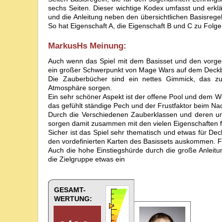
sechs Seiten. Dieser wichtige Kodex umfasst und erklä
und die Anleitung neben den übersichtlichen Basisreg
So hat Eigenschaft A, die Eigenschaft B und C zu Folg
MarkusH
s Meinung:
Auch wenn das Spiel mit dem Basisset und den vorge
ein großer Schwerpunkt von Mage Wars auf dem Deck
Die Zauberbücher sind ein nettes Gimmick, das zus
Atmosphäre sorgen.
Ein sehr schöner Aspekt ist der offene Pool und dem W
das gefühlt ständige Pech und der Frustfaktor beim Na
Durch die Verschiedenen Zauberklassen und deren unt
sorgen damit zusammen mit den vielen Eigenschaften f
Sicher ist das Spiel sehr thematisch und etwas für Dec
den vordefinierten Karten des Basissets auskommen. Fü
Auch die hohe Einstiegshürde durch die große Anleitu
die Zielgruppe etwas ein
GESAMT-
WERTUNG: