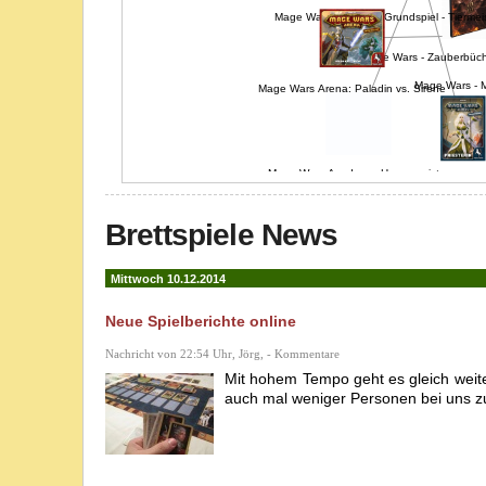
Mage Wars Academy Grundspiel - Tiermeis
Mage Wars - Zauberbüch
Mage Wars - 
Mage Wars Arena: Paladin vs. Sirene
Mage Wars Academy: Hexenmeister
Mage Wars Academy: P
Brettspiele News
Mittwoch 10.12.2014
Neue Spielberichte online
Nachricht von 22:54 Uhr, Jörg, - Kommentare
Mit hohem Tempo geht es gleich weite
auch mal weniger Personen bei uns zu