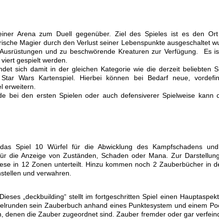
iner Arena zum Duell gegenüber. Ziel des Spieles ist es den Or
ische Magier durch den Verlust seiner Lebenspunkte ausgeschaltet w
, Ausrüstungen und zu beschwörende Kreaturen zur Verfügung. Es is
 viert gespielt werden.
t sich damit in der gleichen Kategorie wie die derzeit beliebten S
tar Wars Kartenspiel. Hierbei können bei Bedarf neue, vordefin
l erweitern.
de bei den ersten Spielen oder auch defensiverer Spielweise kann 
das Spiel 10 Würfel für die Abwicklung des Kampfschadens und
für die Anzeige von Zuständen, Schaden oder Mana. Zur Darstellun
r diese in 12 Zonen unterteilt. Hinzu kommen noch 2 Zauberbücher in 
nstellen und verwahren.
eses „deckbuilding“ stellt im fortgeschritten Spiel einen Hauptaspekt
n Spielrunden sein Zauberbuch anhand eines Punktesystem und einem Po
 denen die Zauber zugeordnet sind. Zauber fremder oder gar verfein