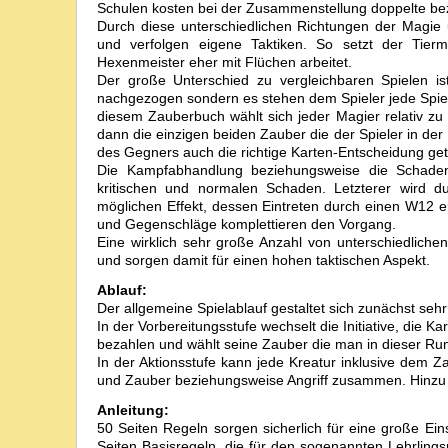
Schulen kosten bei der Zusammenstellung doppelte be
Durch diese unterschiedlichen Richtungen der Magie 
und verfolgen eigene Taktiken. So setzt der Tier
Hexenmeister eher mit Flüchen arbeitet.
Der große Unterschied zu vergleichbaren Spielen is
nachgezogen sondern es stehen dem Spieler jede Spiel
diesem Zauberbuch wählt sich jeder Magier relativ zu
dann die einzigen beiden Zauber die der Spieler in d
des Gegners auch die richtige Karten-Entscheidung getr
Die Kampfabhandlung beziehungsweise die Schaden
kritischen und normalen Schaden. Letzterer wird d
möglichen Effekt, dessen Eintreten durch einen W12 er
und Gegenschläge komplettieren den Vorgang.
Eine wirklich sehr große Anzahl von untersc­hiedlich
und sorgen damit für einen hohen taktischen Aspekt.
Ablauf:
Der allgemeine Spielablauf gestaltet sich zunächst sehr 
In der Vorbereitungsstufe wechselt die Initiative, die 
bezahlen und wählt seine Zauber die man in dieser R
In der Aktionsstufe kann jede Kreatur inklusive dem 
und Zauber beziehungsweise Angriff zusammen. Hinzu k
Anleitung:
50 Seiten Regeln sorgen sicherlich für eine große Einsti
Seiten Basisregeln, die für den sogenannten Lehrling