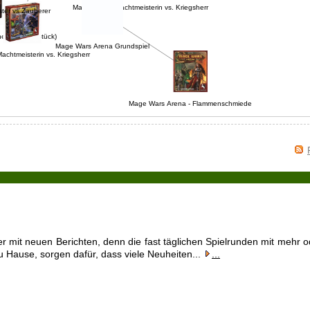
Mage Wars - Machtmeisterin vs. Kriegsherr
ter vs Zauberer
er Set 3 (2 Stück)
Mage Wars Arena Grundspiel
Machtmeisterin vs. Kriegsherr
Mage Wars Arena - Flammenschmiede
riesterin
r mit neuen Berichten, denn die fast täglichen Spielrunden mit mehr o
 Hause, sorgen dafür, dass viele Neuheiten...
...