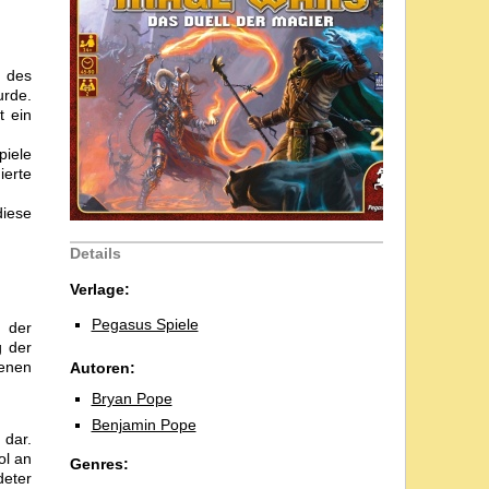
t des
urde.
t ein
piele
ierte
diese
Details
Verlage:
Pegasus Spiele
 der
g der
denen
Autoren:
Bryan Pope
Benjamin Pope
 dar.
ol an
Genres:
deter