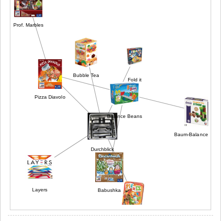
Prof. Marbles
Bubble Tea
Fold it
Pizza Diavolo
Balance Beans
Baum-Balance-Spiel
Durchblick
Layers
Babushka
Picmix