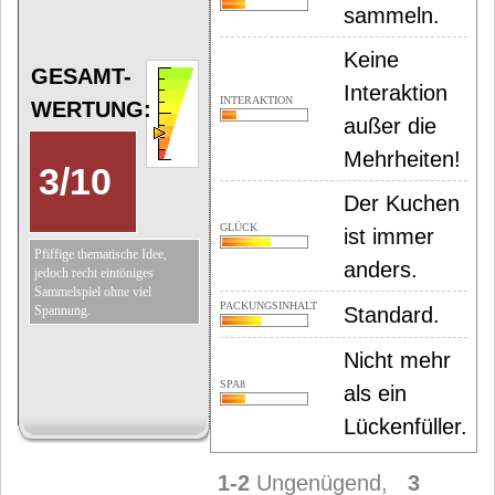
sammeln.
Keine
GESAMT-
Interaktion
INTERAKTION
WERTUNG:
außer die
Mehrheiten!
3
/
10
Der Kuchen
GLÜCK
ist immer
Pfiffige thematische Idee,
anders.
jedoch recht eintöniges
Sammelspiel ohne viel
PACKUNGSINHALT
Spannung.
Standard.
Nicht mehr
SPAß
als ein
Lückenfüller.
1-2
Ungenügend,
3