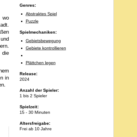
Genres:
Abstraktes Spiel
, wo
Puzzle
adt.
aßen
Spielmechaniken:
 und
Gebietsbewegung
ern.
Gebiete kontrollieren
 die
Plättchen legen
inem
Release:
n in
2024
en.
Anzahl der Spieler:
1 bis 2 Spieler
Spielzeit:
15 - 30 Minuten
Altersfreigabe:
Frei ab 10 Jahre