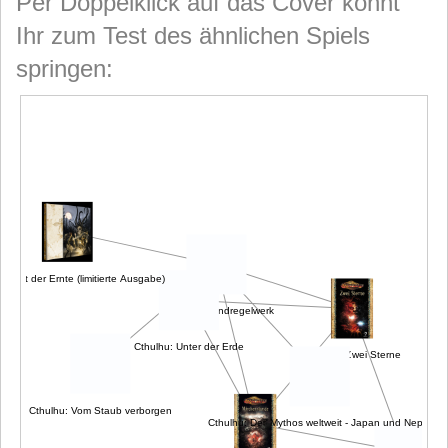
Per Doppelklick auf das Cover könnt
Ihr zum Test des ähnlichen Spiels
springen:
u: Zeit der Ernte (limitierte Ausgabe)
Cthulhu: Grundregelwerk
Cthulhu: Unter der Erde
Cthulhu: Zwei Sterne
Cthulhu: Vom Staub verborgen
Cthulhu: Der Mythos weltweit - Japan und Nepal