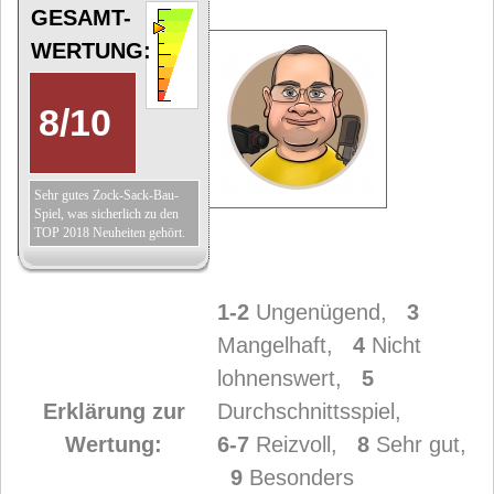
GESAMT-
WERTUNG:
8
/
10
Sehr gutes Zock-Sack-Bau-
Spiel, was sicherlich zu den
TOP 2018 Neuheiten gehört.
1-2
Ungenügend,
3
Mangelhaft,
4
Nicht
lohnenswert,
5
Erklärung zur
Durchschnittsspiel,
Wertung:
6-7
Reizvoll,
8
Sehr gut,
9
Besonders