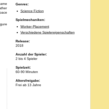
-game
Genres:
ather
Science Fiction
space
Spielmechaniken:
igure
Worker-Placement
Verschiedene Spielereigenschaften
Release:
2018
Anzahl der Spieler:
2 bis 4 Spieler
Spielzeit:
60-90 Minuten
Altersfreigabe:
Frei ab 13 Jahre