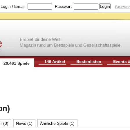
|
Login / Email:
Passwort
Passwort 
Erspiel' dir deine Welt!
Magazin rund um Brettspiele und Gesellschaftsspiele.
146 Artikel
Bestenlisten
Events 
20.461 Spiele
on)
r (3)
News (1)
Ähnliche Spiele (1)