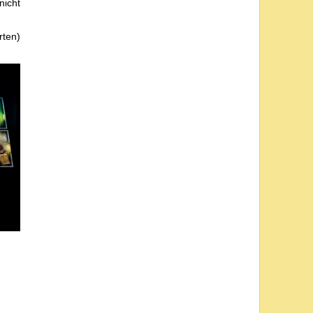
nicht
rten)