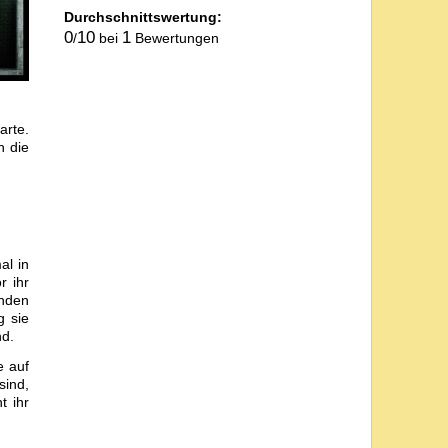
Durchschnittswertung:
0
10
1
/
bei
Bewertungen
arte.
h die
al in
r ihr
inden
g sie
nd.
e auf
sind,
t ihr