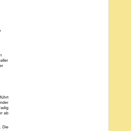
e
n
aller
er
führt
ender
radig
er ab
. Die