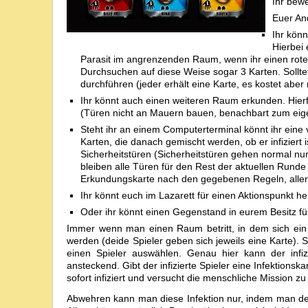
Ihr bew
Euer An
Ihr kön
Hierbei 
Parasit im angrenzenden Raum, wenn ihr einen rote
Durchsuchen auf diese Weise sogar 3 Karten. Sollte
durchführen (jeder erhält eine Karte, es kostet aber
Ihr könnt auch einen weiteren Raum erkunden. Hierf
(Türen nicht an Mauern bauen, benachbart zum eig
Steht ihr an einem Computerterminal könnt ihr eine 
Karten, die danach gemischt werden, ob er infiziert i
Sicherheitstüren (Sicherheitstüren gehen normal nu
bleiben alle Türen für den Rest der aktuellen Rund
Erkundungskarte nach den gegebenen Regeln, allerd
Ihr könnt euch im Lazarett für einen Aktionspunkt hei
Oder ihr könnt einen Gegenstand in eurem Besitz fü
Immer wenn man einen Raum betritt, in dem sich ein 
werden (deide Spieler geben sich jeweils eine Karte)
einen Spieler auswählen. Genau hier kann der infizi
ansteckend. Gibt der infizierte Spieler eine Infektionsk
sofort infiziert und versucht die menschliche Mission zu
Abwehren kann man diese Infektion nur, indem man de