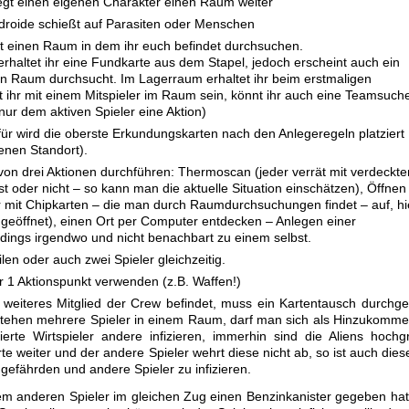
egt einen eigenen Charakter einen Raum weiter
droide schießt auf Parasiten oder Menschen
nt einen Raum in dem ihr euch befindet durchsuchen.
erhaltet ihr eine Fundkarte aus dem Stapel, jedoch erscheint auch ein
n Raum durchsucht. Im Lagerraum erhaltet ihr beim erstmaligen
t ihr mit einem Mitspieler im Raum sein, könnt ihr auch eine Teamsuch
 nur dem aktiven Spieler eine Aktion)
ür wird die oberste Erkundungskarten nach den Anlegeregeln platziert
enen Standort).
von drei Aktionen durchführen: Thermoscan (jeder verrät mit verdeckte
st oder nicht – so kann man die aktuelle Situation einschätzen), Öffnen 
r mit Chipkarten – die man durch Raumdurchsuchungen findet – auf, hi
e geöffnet), einen Ort per Computer entdecken – Anlegen einer
ings irgendwo und nicht benachbart zu einem selbst.
len oder auch zwei Spieler gleichzeitig.
r 1 Aktionspunkt verwenden (z.B. Waffen!)
weiteres Mitglied der Crew befindet, muss ein Kartentausch durchge
. Stehen mehrere Spieler in einem Raum, darf man sich als Hinzukomm
erte Wirtspieler andere infizieren, immerhin sind die Aliens hochg
arte weiter und der andere Spieler wehrt diese nicht ab, so ist auch dies
 gefährden und andere Spieler zu infizieren.
m anderen Spieler im gleichen Zug einen Benzinkanister gegeben hat