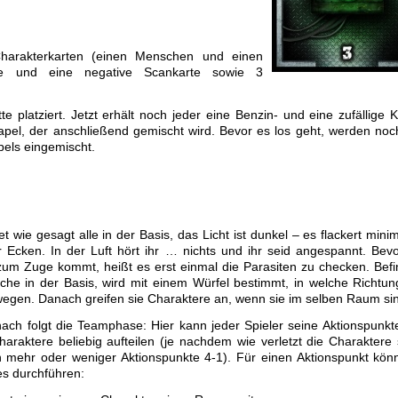
Charakterkarten (einen Menschen und einen
ve und eine negative Scankarte sowie 3
e platziert. Jetzt erhält noch jeder eine Benzin- und eine zufällige K
pel, der anschließend gemischt wird. Bevor es los geht, werden noc
pels eingemischt.
tet wie gesagt alle in der Basis, das Licht ist dunkel – es flackert minim
r Ecken. In der Luft hört ihr … nichts und ihr seid angespannt. Bevo
zum Zuge kommt, heißt es erst einmal die Parasiten zu checken. Bef
lche in der Basis, wird mit einem Würfel bestimmt, in welche Richtun
wegen. Danach greifen sie Charaktere an, wenn sie im selben Raum si
nach folgt die Teamphase: Hier kann jeder Spieler seine Aktionspunkt
haraktere beliebig aufteilen (je nachdem wie verletzt die Charaktere 
 mehr oder weniger Aktionspunkte 4-1). Für einen Aktionspunkt könn
es durchführen: