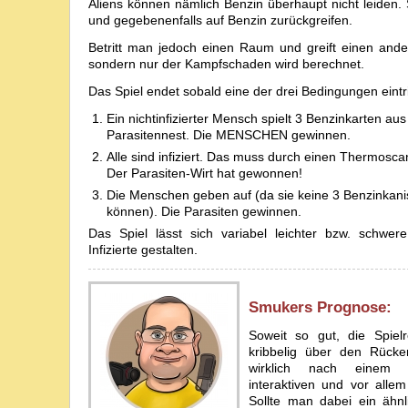
Aliens können nämlich Benzin überhaupt nicht leiden. S
und gegebenenfalls auf Benzin zurückgreifen.
Betritt man jedoch einen Raum und greift einen and
sondern nur der Kampfschaden wird berechnet.
Das Spiel endet sobald eine der drei Bedingungen eintrif
Ein nichtinfizierter Mensch spielt 3 Benzinkarten aus
Parasitennest. Die MENSCHEN gewinnen.
Alle sind infiziert. Das muss durch einen Thermosc
Der Parasiten-Wirt hat gewonnen!
Die Menschen geben auf (da sie keine 3 Benzinka
können). Die Parasiten gewinnen.
Das Spiel lässt sich variabel leichter bzw. schwe
Infizierte gestalten.
Smuker
s Prognose:
Soweit so gut, die Spiel
kribbelig über den Rücken
wirklich nach einem s
interaktiven und vor all
Sollte man dabei ein ähnl