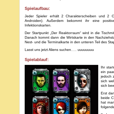
Spielaufbau:
Jeder Spieler erhält 2 Charakterscheiben und 2 
Androiden). Außerdem bekommt ihr eine positi
Infektionskarten.
Der Startpunkt „Der Reaktorraum“ wird in die Tischmitt
Danach kommt dann die Wirtskarte in den Nachziehsta
Nest- und die Terminalkarte in den unteren Teil des Sta
Lasst uns jetzt Aliens suchen….. uuuuuuuu
Spielablauf:
Ihr star
ein paa
jedoch 
sich we
sich be
Erst da
beide C
hat man
folgend