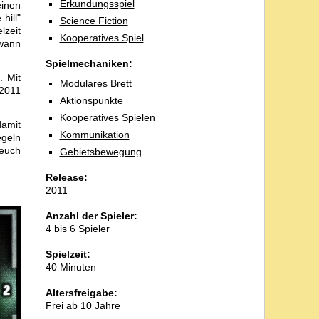
Erkundungsspiel
einen
hill"
Science Fiction
lzeit
Kooperatives Spiel
dwann
Spielmechaniken:
. Mit
Modulares Brett
 2011
Aktionspunkte
Kooperatives Spielen
damit
Kommunikation
egeln
 euch
Gebietsbewegung
Release:
2011
Anzahl der Spieler:
4 bis 6 Spieler
Spielzeit:
40 Minuten
Altersfreigabe:
Frei ab 10 Jahre