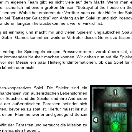
ter im eigenen Team gibt es nicht viele auf dem Markt. Wenn man 
 er sicherlich mit einem großen Grinsen "Betrayal at the house on the 
a" nennen. Wobei bei ersterem der Verräter nach ca. der Hälfte der Spie
r bei "Battlestar Galactica" von Anfang an im Spiel ist und sich irgen
e anderen langsam herausbekommen, wer er wirklich ist.
 ist einmalig und macht mir und vielen Spielern unglaublichen Spaß
 Goblin Games kommt ein weiterer Vertreter dieses Genres zu Essen
r Verlag die Spielregeln einigen Pressevertretern vorab überreicht, 
 der kommenden Neuheit machen können. Wir gehen nun auf die Spielr
vor der Messe ein paar Hintergrundinformationen, ob das Spiel für
n könnte oder nicht.
es-kooperatives Spiel. Die Spieler sind ein
orhandensein von außerirdischen Lebensformen
ner Seuche und die Spieler und ihre Androiden
 der außerirdischen Parasiten befindet sich
en, bevor es zu spät ist. Hierfür müsst ihr nur
it einem Flammenwerfer und genügend Benzin
 Wirt der Parasiten und versucht die Mission zu
also niemanden trauen…