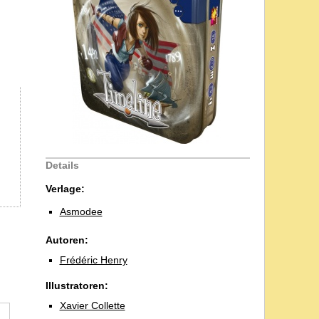
Details
Verlage:
Asmodee
Autoren:
Frédéric Henry
Illustratoren:
Xavier Collette