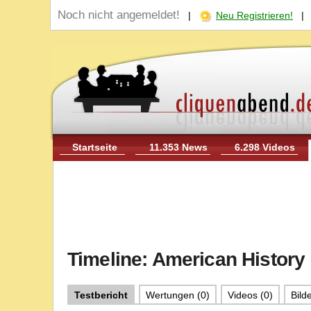
Noch nicht angemeldet!
|
Neu Registrieren!
Startseite
11.353 News
6.298 Videos
Timeline: American History
Testbericht
Wertungen (0)
Videos (0)
Bilde