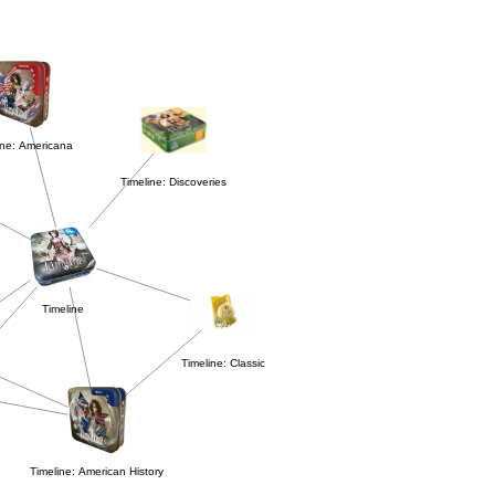
ine: Americana
Timeline: Discoveries
Timeline
Timeline: Classic
Timeline: American History