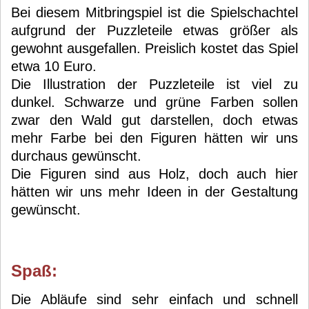
Bei diesem Mitbringspiel ist die Spielschachtel
aufgrund der Puzzleteile etwas größer als
gewohnt ausgefallen. Preislich kostet das Spiel
etwa 10 Euro.
Die Illustration der Puzzleteile ist viel zu
dunkel. Schwarze und grüne Farben sollen
zwar den Wald gut darstellen, doch etwas
mehr Farbe bei den Figuren hätten wir uns
durchaus gewünscht.
Die Figuren sind aus Holz, doch auch hier
hätten wir uns mehr Ideen in der Gestaltung
gewünscht.
Spaß:
Die Abläufe sind sehr einfach und schnell