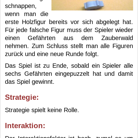
schnappen,
wenn man die
erste Holzfigur bereits vor sich abgelegt hat.
Für jede falsche Figur muss der Spieler wieder
einen Gefährten aus dem Zauberwald
nehmen. Zum Schluss stellt man alle Figuren
zurück und eine neue Runde folgt.
Das Spiel ist zu Ende, sobald ein Spieler alle
sechs Gefährten eingepuzzelt hat und damit
das Spiel gewinnt.
Strategie:
Strategie spielt keine Rolle.
Interaktion: