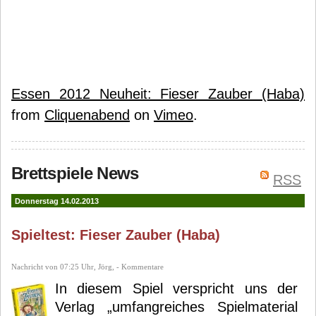
Essen 2012 Neuheit: Fieser Zauber (Haba)
from
Cliquenabend
on
Vimeo
.
Brettspiele News
RSS
Donnerstag 14.02.2013
Spieltest: Fieser Zauber (Haba)
Nachricht von 07:25 Uhr, Jörg, - Kommentare
In diesem Spiel verspricht uns der
Verlag „umfangreiches Spielmaterial