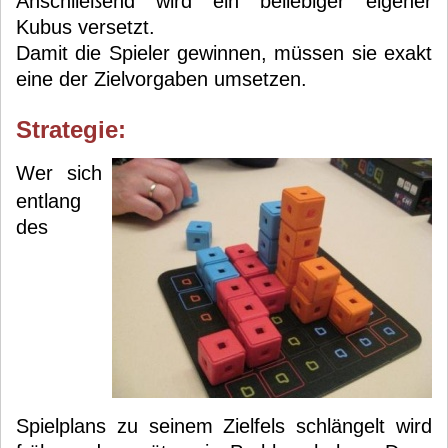
Anschließend wird ein beliebiger eigener
Kubus versetzt.
Damit die Spieler gewinnen, müssen sie exakt
eine der Zielvorgaben umsetzen.
Strategie:
Wer sich
entlang
des
Spielplans zu seinem Zielfels schlängelt wird