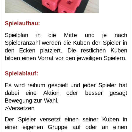
Spielaufbau:
Spielplan in die Mitte und je nach
Spieleranzahl werden die Kuben der Spieler in
den Ecken platziert. Die restlichen Kuben
bilden einen Vorrat vor den jeweiligen Spielern.
Spielablauf:
Es wird reihum gespielt und jeder Spieler hat
dabei eine Aktion oder besser gesagt
Bewegung zur Wahl.
>Versetzen
Der Spieler versetzt einen seiner Kuben in
einer eigenen Gruppe auf oder an einen