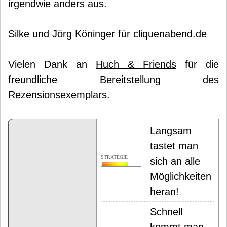
irgendwie anders aus.
Silke und Jörg Köninger für cliquenabend.de
Vielen Dank an
Huch & Friends
für die
freundliche Bereitstellung des
Rezensionsexemplars.
Langsam
tastet man
STRATEGIE
sich an alle
Möglichkeiten
heran!
Schnell