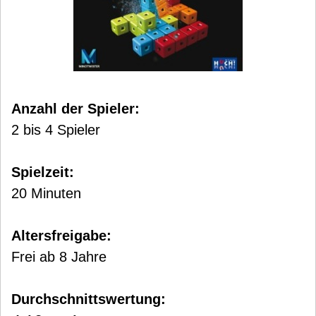
Anzahl der Spieler:
2 bis 4 Spieler
Spielzeit:
20 Minuten
Altersfreigabe:
Frei ab 8 Jahre
Durchschnittswertung: