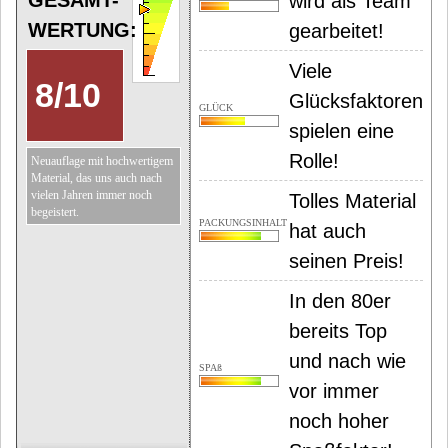
GESAMT-
wird als Team
WERTUNG:
gearbeitet!
Viele
8
/
10
Glücksfaktoren
GLÜCK
spielen eine
Rolle!
Neuauflage mit hochwertigem
Material, das uns auch nach
vielen Jahren immer noch
Tolles Material
begeistert.
PACKUNGSINHALT
hat auch
seinen Preis!
In den 80er
bereits Top
und nach wie
SPAß
vor immer
noch hoher