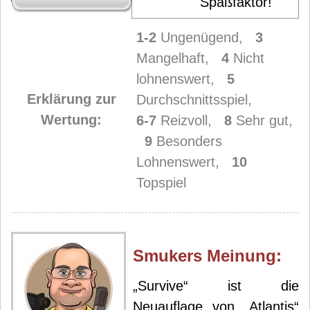
Spaßfaktor!
1-2
Ungenügend,
3
Mangelhaft,
4
Nicht
lohnenswert,
5
Erklärung zur
Durchschnittsspiel,
Wertung:
6-7
Reizvoll,
8
Sehr gut,
9
Besonders
Lohnenswert,
10
Topspiel
Smuker
s Meinung:
„Survive“ ist die
Neuauflage von „Atlantis“