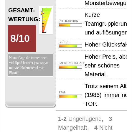
Monsterbewegung
GESAMT-
Kurze
WERTUNG:
INTERAKTION
Teamgruppierung
und auflösungen.
8
/
10
GLÜCK
Hoher Glücksfakto
Hoher Preis, aber
Neuauflage die immer noch
viel Spaß bereitet jetzt sogar
PACKUNGSINHALT
sehr schönes
mit viel Holzmaterial statt
Plastik.
Material.
Trotz seinem Alter
SPAß
(1986) immer noc
TOP.
1-2
Ungenügend,
3
Mangelhaft,
4
Nicht