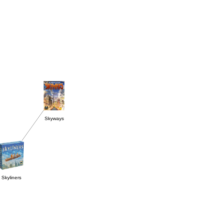
Skyways
Skyliners