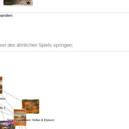
handen.
est des ähnlichen Spiels springen:
Mars
ude 2
Terraforming Mars: Hellas & Elysium