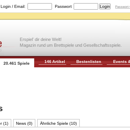
|
Login / Email:
Passwort
Passwort 
Erspiel' dir deine Welt!
Magazin rund um Brettspiele und Gesellschaftsspiele.
146 Artikel
Bestenlisten
Events 
20.461 Spiele
s
r (1)
News (0)
Ähnliche Spiele (10)