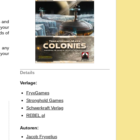
s and
 your
ds of
h any
 your
Details
Verlage:
FryxGames
Stronghold Games
Schwerkraft Verlag
REBEL.pl
Autoren:
Jacob Fryxelius