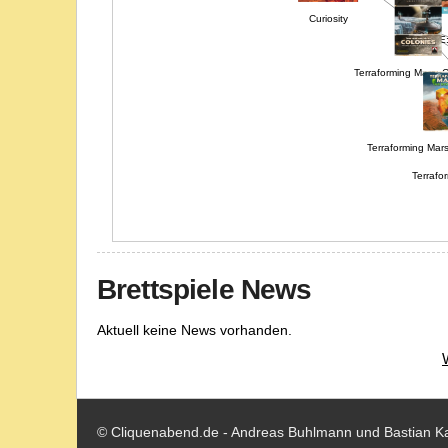
Curiosity
RYCE:
Terraforming Mars: 
Terraforming Mar
Terrafor
Ter
Brettspiele News
Aktuell keine News vorhanden.
© Cliquenabend.de - Andreas Buhlmann und Bastian K