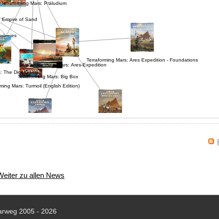
Terraforming Mars: Präludium
 Empire of Sand
Colonies
Terraforming Mars: Ares Expedition - Foundations
Terraforming Mars: Ares-Expedition
s: The Dice Game
Terraforming Mars: Big Box
ming Mars: Turmoil (English Edition)
Terraforming Mars: Ares Expedition - Discovery
raforming Mars: Ares Expedition - Crisis
Weiter zu allen News
arweg 2005 - 2026