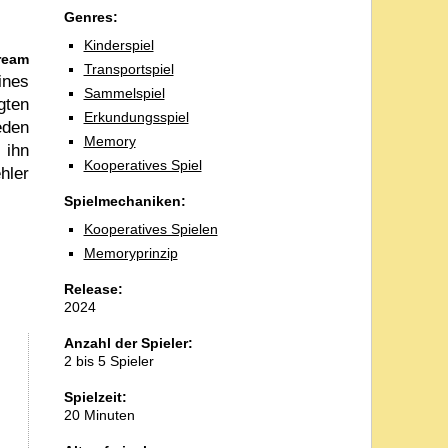
Genres:
Kinderspiel
ream
Transportspiel
ines
Sammelspiel
gten
Erkundungsspiel
eden
Memory
 ihn
Kooperatives Spiel
hler
Spielmechaniken:
Kooperatives Spielen
Memoryprinzip
Release:
2024
Anzahl der Spieler:
2 bis 5 Spieler
Spielzeit:
20 Minuten