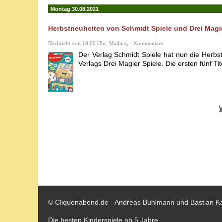
Montag 30.08.2021
Herbstneuheiten von Schmidt Spiele und Drei Magie
Nachricht von 18:00 Uhr, Mathias, - Kommentare
Der Verlag Schmidt Spiele hat nun die Herbs
Verlags Drei Magier Spiele. Die ersten fünf Ti
© Cliquenabend.de - Andreas Buhlmann und Bastian K
Die besten Kinderspiele ab 5 Jahre