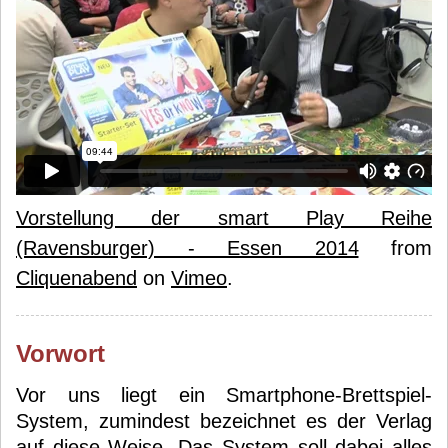
Vorstellung der smart Play Reihe
(Ravensburger) - Essen 2014
from
Cliquenabend
on
Vimeo
.
Vorwort
Vor uns liegt ein Smartphone-Brettspiel-
System, zumindest bezeichnet es der Verlag
auf diese Weise. Das System soll dabei alles