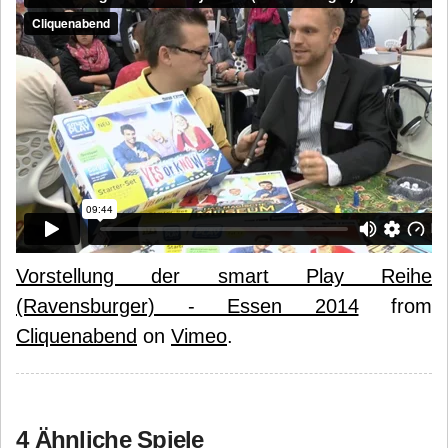
Vorstellung der smart Play Reihe
(Ravensburger) - Essen 2014
from
Cliquenabend
on
Vimeo
.
4 Ähnliche Spiele