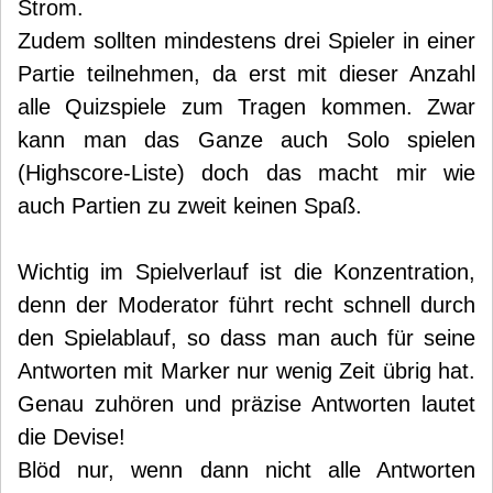
Strom.
Zudem sollten mindestens drei Spieler in einer
Partie teilnehmen, da erst mit dieser Anzahl
alle Quizspiele zum Tragen kommen. Zwar
kann man das Ganze auch Solo spielen
(Highscore-Liste) doch das macht mir wie
auch Partien zu zweit keinen Spaß.
Wichtig im Spielverlauf ist die Konzentration,
denn der Moderator führt recht schnell durch
den Spielablauf, so dass man auch für seine
Antworten mit Marker nur wenig Zeit übrig hat.
Genau zuhören und präzise Antworten lautet
die Devise!
Blöd nur, wenn dann nicht alle Antworten