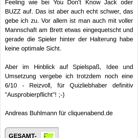
Feeling wie bei You Don't Know Jack oder
BUZZ auf. Das ist aber auch echt schwer, das
gebe ich zu. Vor allem ist man auch mit voller
Mannschaft am Brett etwas eingequetscht und
gerade die Spieler hinter der Halterung habe
keine optimale Sicht.
Aber im Hinblick auf Spielspaß, Idee und
Umsetzung vergebe ich trotzdem noch eine
6/10 - Reizvoll, für Quizliebhaber definitiv
"Ausprobierpflicht"! ;-)
Andreas Buhlmann für cliquenabend.de
GESAMT-