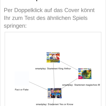
Per Doppelklick auf das Cover könnt
Ihr zum Test des ähnlichen Spiels
springen:
smartplay: Starterset King Arthur
smartplay: Starterset magisches Museu
Fact or Fake
smartplay: Starterset Yes or Know