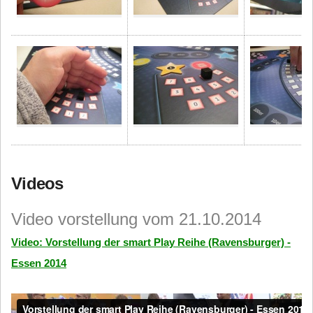
Videos
Video vorstellung vom 21.10.2014
Video: Vorstellung der smart Play Reihe (Ravensburger) -
Essen 2014