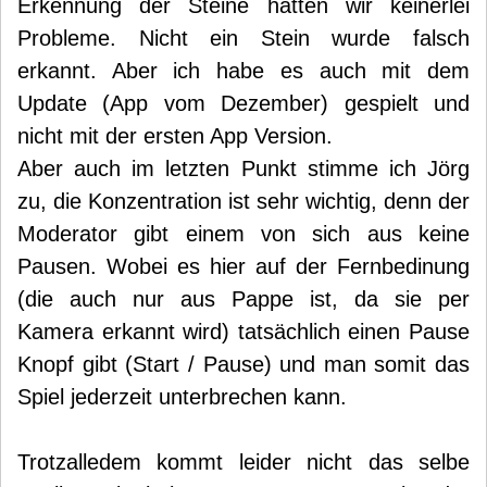
Erkennung der Steine hatten wir keinerlei
Probleme. Nicht ein Stein wurde falsch
erkannt. Aber ich habe es auch mit dem
Update (App vom Dezember) gespielt und
nicht mit der ersten App Version.
Aber auch im letzten Punkt stimme ich Jörg
zu, die Konzentration ist sehr wichtig, denn der
Moderator gibt einem von sich aus keine
Pausen. Wobei es hier auf der Fernbedinung
(die auch nur aus Pappe ist, da sie per
Kamera erkannt wird) tatsächlich einen Pause
Knopf gibt (Start / Pause) und man somit das
Spiel jederzeit unterbrechen kann.
Trotzalledem kommt leider nicht das selbe