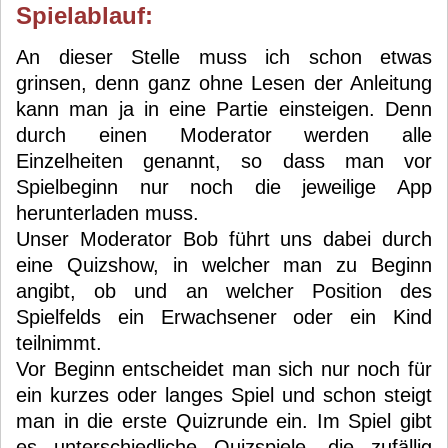
Spielablauf:
An dieser Stelle muss ich schon etwas
grinsen, denn ganz ohne Lesen der Anleitung
kann man ja in eine Partie einsteigen. Denn
durch einen Moderator werden alle
Einzelheiten genannt, so dass man vor
Spielbeginn nur noch die jeweilige App
herunterladen muss.
Unser Moderator Bob führt uns dabei durch
eine Quizshow, in welcher man zu Beginn
angibt, ob und an welcher Position des
Spielfelds ein Erwachsener oder ein Kind
teilnimmt.
Vor Beginn entscheidet man sich nur noch für
ein kurzes oder langes Spiel und schon steigt
man in die erste Quizrunde ein. Im Spiel gibt
es unterschiedliche Quizspiele, die zufällig