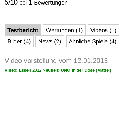
5
10
1
/
bei
Bewertungen
Testbericht
Wertungen (1)
Videos (1)
Bilder (4)
News (2)
Ähnliche Spiele (4)
Video vorstellung vom 12.01.2013
Video: Essen 2012 Neuheit: UNO in der Dose (Mattel)