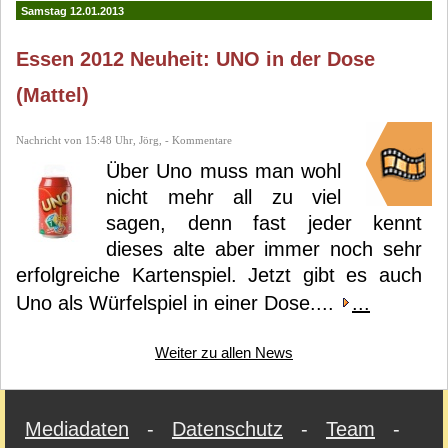
Samstag 12.01.2013
Essen 2012 Neuheit: UNO in der Dose
(Mattel)
Nachricht von 15:48 Uhr, Jörg, - Kommentare
Über Uno muss man wohl
nicht mehr all zu viel
sagen, denn fast jeder kennt
dieses alte aber immer noch sehr
erfolgreiche Kartenspiel. Jetzt gibt es auch
Uno als Würfelspiel in einer Dose....
...
Weiter zu allen News
Mediadaten
-
Datenschutz
-
Team
-