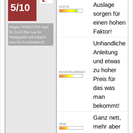
Auslage
5
/
10
GLÜCK
sorgen für
einen hohen
Simples Würfel-UNO Spiel
Faktor!
für Zwei! Eher was für
Wenigspieler und lediglich
etwa für Zwischendurch!
Unhandliche
Anleitung
und etwas
zu hoher
PACKUNGSINHALT
Preis für
das was
man
bekommt!
Ganz nett,
SPAß
mehr aber