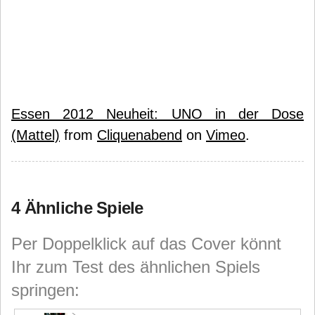
Essen 2012 Neuheit: UNO in der Dose
(Mattel)
from
Cliquenabend
on
Vimeo
.
4 Ähnliche Spiele
Per Doppelklick auf das Cover könnt
Ihr zum Test des ähnlichen Spiels
springen: