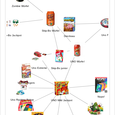
Zombie Würfel
Drecksau
Skip-Bo Würfel
Skip-Bo Jackpot
Uno Flash
UNO Würfel
Skip-Bo junior
Uno Extreme
Uno Avengers
Nope!
UNO Wild Jackpot
Uno Rocking Robot