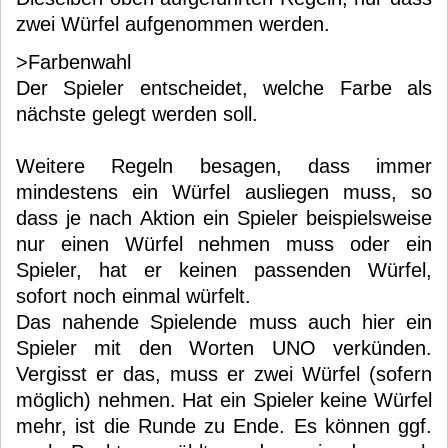
zwei Würfel aufgenommen werden.
>Farbenwahl
Der Spieler entscheidet, welche Farbe als
nächste gelegt werden soll.
Weitere Regeln besagen, dass immer
mindestens ein Würfel ausliegen muss, so
dass je nach Aktion ein Spieler beispielsweise
nur einen Würfel nehmen muss oder ein
Spieler, hat er keinen passenden Würfel,
sofort noch einmal würfelt.
Das nahende Spielende muss auch hier ein
Spieler mit den Worten UNO verkünden.
Vergisst er das, muss er zwei Würfel (sofern
möglich) nehmen. Hat ein Spieler keine Würfel
mehr, ist die Runde zu Ende. Es können ggf.