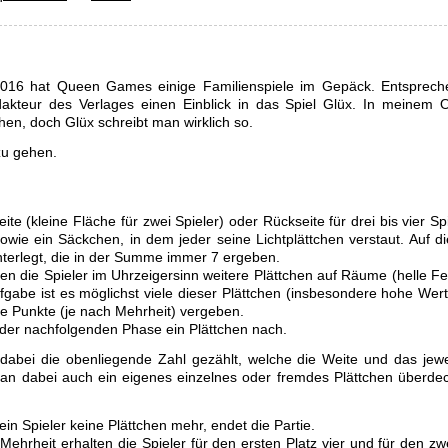
2016 hat Queen Games einige Familienspiele im Gepäck. Entsprec
akteur des Verlages einen Einblick in das Spiel Glüx. In meinem O
en, doch Glüx schreibt man wirklich so.
 zu gehen.
e (kleine Fläche für zwei Spieler) oder Rückseite für drei bis vier Spi
owie ein Säckchen, in dem jeder seine Lichtplättchen verstaut. Auf d
interlegt, die in der Summe immer 7 ergeben.
en die Spieler im Uhrzeigersinn weitere Plättchen auf Räume (helle Fe
ufgabe ist es möglichst viele dieser Plättchen (insbesondere hohe Wert
e Punkte (je nach Mehrheit) vergeben.
in der nachfolgenden Phase ein Plättchen nach.
abei die obenliegende Zahl gezählt, welche die Weite und das jewe
f man dabei auch ein eigenes einzelnes oder fremdes Plättchen überde
in Spieler keine Plättchen mehr, endet die Partie.
ehrheit erhalten die Spieler für den ersten Platz vier und für den zw