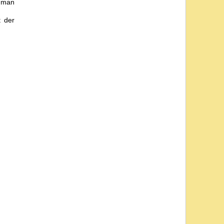
d man
t der