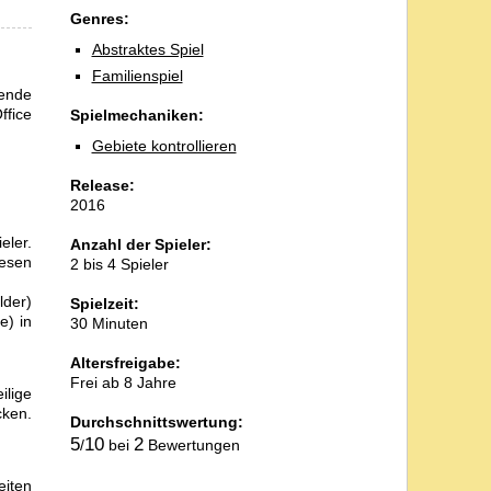
Genres:
Abstraktes Spiel
Familienspiel
hende
ffice
Spielmechaniken:
Gebiete kontrollieren
Release:
2016
eler.
Anzahl der Spieler:
iesen
2 bis 4 Spieler
lder)
Spielzeit:
e) in
30 Minuten
Altersfreigabe:
Frei ab 8 Jahre
ilige
cken.
Durchschnittswertung:
5
10
2
/
bei
Bewertungen
eiten