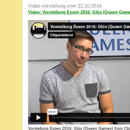
Video vorstellung vom 22.10.2016
Video: Vorstellung Essen 2016: Glüx (Queen Gam
Vorstellung Essen 2016: Glüx (Queen Games)
from
Cl