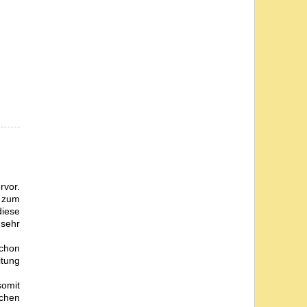
rvor.
d zum
diese
 sehr
schon
itung
somit
achen