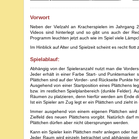
Vorwort
Neben der Vielzahl an Kracherspielen im Jahrgang 
Videos sind hinterlegt und so gibt uns auch der Red
Programm leuchten jetzt auch wie im Spiel viele Lämpch
Im Hinblick auf Alter und Spielzeit scheint es recht flott
Spielablauf:
Abhängig von der Spieleranzahl nutzt man die Vorderseit
Jeder erhält in einer Farbe Start- und Punktemarker s
Plättchen sind auf der Vorder- und Rückseite Punkte h
Ausgehend von einer Startposition eines Plättchens leg
bzw. im restlichen Spielplanbereich (dunkle Felder). A
Räumen zu platzieren, denn hierfür werden am Ende di
Ist ein Spieler am Zug legt er ein Plättchen und zieht 
Immer ausgehend von einem eigenen Plättchen wird d
Zielfeld des neuen Plättchens vorgibt. Natürlich dar
Plättchen dürfen aber nicht übersprungen werden.
Kann ein Spieler kein Plättchen mehr anlegen oder hat e
Jeder Raum wird einzeln betrachtet und abhängig der M