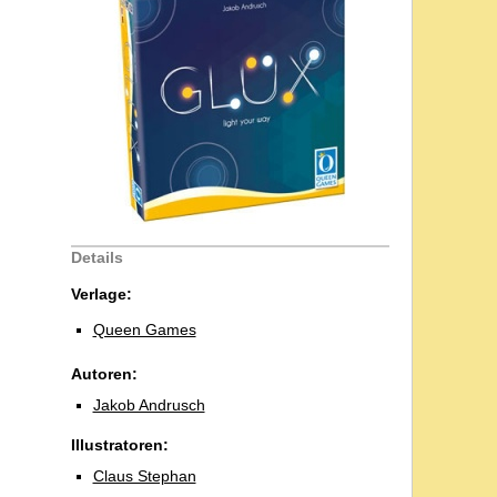
Details
Verlage:
Queen Games
Autoren:
Jakob Andrusch
Illustratoren:
Claus Stephan