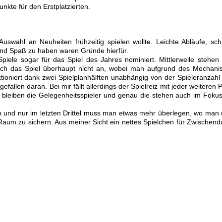
unkte für den Erstplatzierten.
 Auswahl an Neuheiten frühzeitig spielen wollte. Leichte Abläufe, sch
fend Spaß zu haben waren Gründe hierfür.
ele sogar für das Spiel des Jahres nominiert. Mittlerweile stehen
mich das Spiel überhaupt nicht an, wobei man aufgrund des Mechan
nktioniert dank zwei Spielplanhälften unabhängig von der Spieleranzahl
fallen daran. Bei mir fällt allerdings der Spielreiz mit jeder weiteren P
g bleiben die Gelegenheitsspieler und genau die stehen auch im Foku
 und nur im letzten Drittel muss man etwas mehr überlegen, wo man
 Raum zu sichern. Aus meiner Sicht ein nettes Spielchen für Zwischend