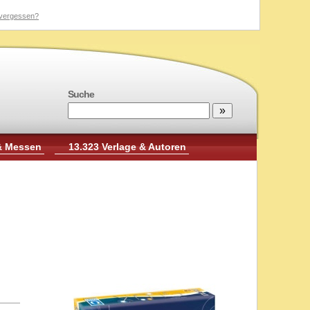
vergessen?
Suche
& Messen
13.323 Verlage & Autoren