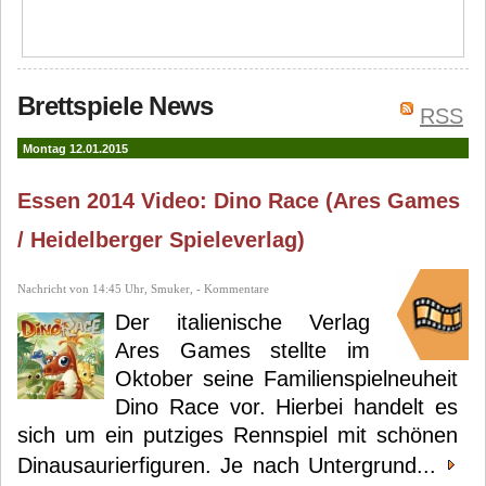
Brettspiele News
RSS
Montag 12.01.2015
Essen 2014 Video: Dino Race (Ares Games
/ Heidelberger Spieleverlag)
Nachricht von 14:45 Uhr, Smuker, - Kommentare
Der italienische Verlag
Ares Games stellte im
Oktober seine Familienspielneuheit
Dino Race vor. Hierbei handelt es
sich um ein putziges Rennspiel mit schönen
Dinausaurierfiguren. Je nach Untergrund...