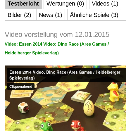
Testbericht
Wertungen (0)
Videos (1)
Bilder (2)
News (1)
Ähnliche Spiele (3)
Video vorstellung vom 12.01.2015
Video: Essen 2014 Video: Dino Race (Ares Games /
Heidelberger Spieleverlag)