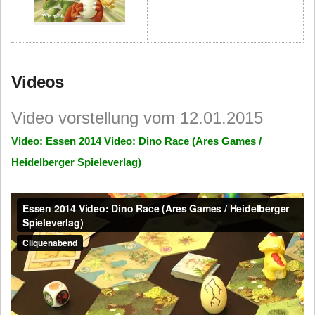
Videos
Video vorstellung vom 12.01.2015
Video: Essen 2014 Video: Dino Race (Ares Games /
Heidelberger Spieleverlag)