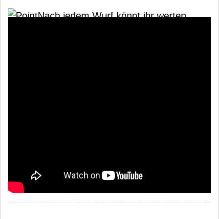
Nach jedem Wurf könnt ihr werten.
Mit Narren könnt ihr der Wertung
entkommen.
Zauberkarten für Fortgeschrittene
variieren das Spiel.