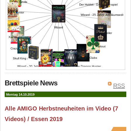
Little Devils
Der Hobbit - Das Kartenspiel
Wizard Junior
Wizard - 25 Jahre Jubiläumsedition
Sponsio
Wizard
Geile Keiler
Xactika
Partout
Crazy Lab
Clubs
Skull King (2013)
Rise of the Dragon Hunter
Wizard - 30 Jahre Edition
Diamonds
Wizard: Jubiläumsedition
Tricky Bid
Brettspiele News
RSS
Montag 14.10.2019
Alle AMIGO Herbstneuheiten im Video (7
Videos) / Essen 2019