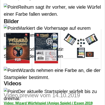
Reihum sagt ihr vorher, wie viele Würfel
einer Farbe fallen werden.
Bilder
Markiert die Vorhersage auf eurem
Blatt mit einem Kreis.
Die Vorhersage bestimmt den
Startspieler der darauffolgenden Runde.
Wizards nehmen eine Farbe an, die der
Startspieler bestimmt.
Videos
Der aktuelle Startspieler würfelt bis zu
Video preview vom 14.10.2019
dreimal.
Video: Wizard Würfelspiel (Amigo Spiele) / Essen 2019