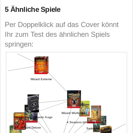
5 Ähnliche Spiele
Per Doppelklick auf das Cover könnt
Ihr zum Test des ähnlichen Spiels
springen:
bbes
Wizard Extreme
e
Wizard Würfelspiel
Wizard: Das schwarze Auge
4 Seasons (ehemals Jaar)
Wizard Deluxe
Sarkophag