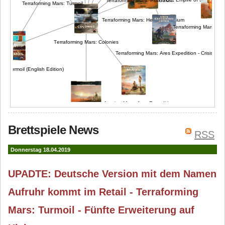
Terraforming Mars: Präludium
Terraforming Mars: Turmoil
Terraforming Mars: Hellas & Elysium
Terraforming Mars: T
Terraforming Mars: Colonies
Terraforming Mars: Ares Expedition - Crisis
rs: Turmoil (English Edition)
Terraforming Mars: Ares-Expedition
Terraforming Mars: Big Box
Brettspiele News
RSS
Donnerstag 18.04.2019
UPADTE: Deutsche Version mit dem Namen
Aufruhr kommt im Retail - Terraforming
Mars: Turmoil - Fünfte Erweiterung auf