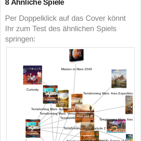
8 Ähnliche Spiele
Per Doppelklick auf das Cover könnt
Ihr zum Test des ähnlichen Spiels
springen:
Mission to Mars 2049
Curiosity
Terraforming Mars: Ares Expedition - Fo
Terraforming Mars: Aufruhr
Terraforming Mars: Venus Next
Terraforming Mars
Terraforming Mars: Ares Expe
Terraforming Mars: Prelude 2
RYCE: Empire of Sand