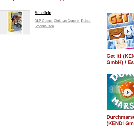
Scheffeln
DLP Games
Christian Opperer
Reiner
Stockhausen
Get it! (KE
GmbH) / Es
2023 / Hern
Spielewahn
2023
Durchmars
(KENDi Gm
Essen 2023 