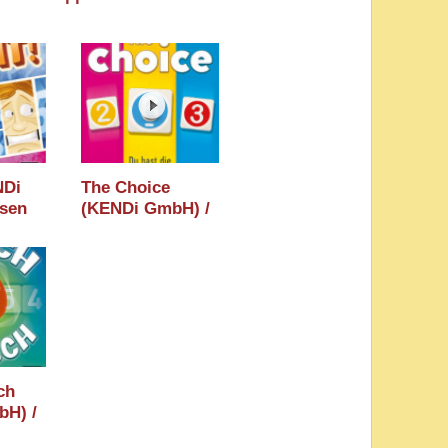
NDi
The Choice
sen
(KENDi GmbH) /
er
Essen 2023 /
sinn
Herner
Spielewahnsinn
2023
ch
bH) /
/