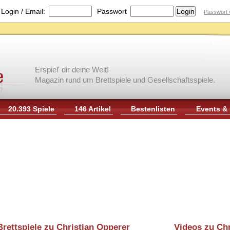
|
Login / Email:
Passwort
Passwort 
Erspiel' dir deine Welt!
Magazin rund um Brettspiele und Gesellschaftsspiele.
20.393 Spiele
146 Artikel
Bestenlisten
Events &
Brettspiele zu Christian Opperer
Videos zu Chr