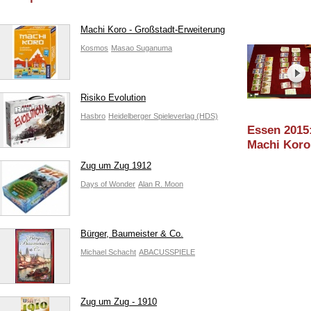
Machi Koro - Großstadt-Erweiterung
Kosmos
Masao Suganuma
Risiko Evolution
Hasbro
Heidelberger Spieleverlag (HDS)
Essen 2015
Machi Koro
Großstadt-
Zug um Zug 1912
Erweiterun
Days of Wonder
Alan R. Moon
Gameplay
(Kosmos)
Bürger, Baumeister & Co.
Michael Schacht
ABACUSSPIELE
Zug um Zug - 1910