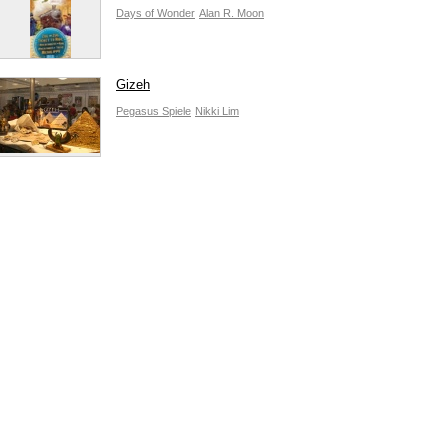
Days of Wonder
Alan R. Moon
Gizeh
Pegasus Spiele
Nikki Lim