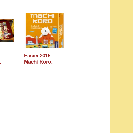
:
Essen 2015:
:
Machi Koro:
Großstadt-
g
Erweiterung
Erklärung
(Kosmos)