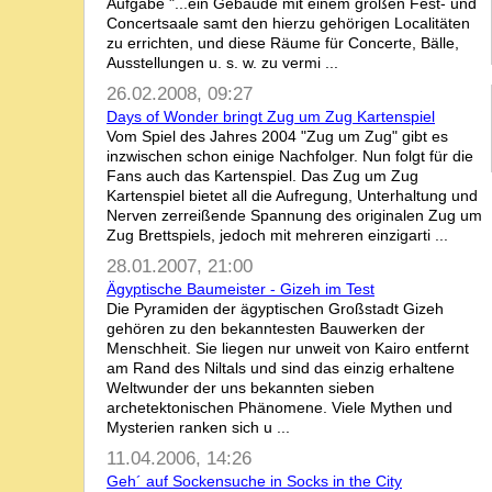
Aufgabe "...ein Gebäude mit einem großen Fest- und
Concertsaale samt den hierzu gehörigen Localitäten
zu errichten, und diese Räume für Concerte, Bälle,
Ausstellungen u. s. w. zu vermi ...
26.02.2008, 09:27
Days of Wonder bringt Zug um Zug Kartenspiel
Vom Spiel des Jahres 2004 "Zug um Zug" gibt es
inzwischen schon einige Nachfolger. Nun folgt für die
Fans auch das Kartenspiel. Das Zug um Zug
Kartenspiel bietet all die Aufregung, Unterhaltung und
Nerven zerreißende Spannung des originalen Zug um
Zug Brettspiels, jedoch mit mehreren einzigarti ...
28.01.2007, 21:00
Ägyptische Baumeister - Gizeh im Test
Die Pyramiden der ägyptischen Großstadt Gizeh
gehören zu den bekanntesten Bauwerken der
Menschheit. Sie liegen nur unweit von Kairo entfernt
am Rand des Niltals und sind das einzig erhaltene
Weltwunder der uns bekannten sieben
archetektonischen Phänomene. Viele Mythen und
Mysterien ranken sich u ...
11.04.2006, 14:26
Geh´ auf Sockensuche in Socks in the City