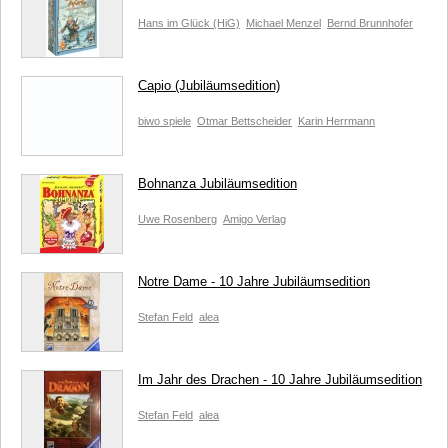
Hans im Glück (HiG)
Michael Menzel
Bernd Brunnhofer
Capio (Jubiläumsedition)
biwo spiele
Otmar Bettscheider
Karin Herrmann
Bohnanza Jubiläumsedition
Uwe Rosenberg
Amigo Verlag
Notre Dame - 10 Jahre Jubiläumsedition
Stefan Feld
alea
Im Jahr des Drachen - 10 Jahre Jubiläumsedition
Stefan Feld
alea