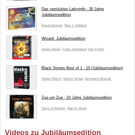
Das verrücktes Labyrinth - 30 Jahre
Jubiläumsedition
Ravensburger
Max J. Kobbert
Wizard: Jubiläumsedition
Amigo Verlag
Franz Vohwinkel
Ken Fisher
Black Stories Best of 1 - 10 (Jubiläumsedition)
Holger Bösch
Moses Verlag
Bernhard Skopnik
Zug um Zug - 10 Jahre Jubiläumsedition
Days of Wonder
Alan R. Moon
Videos zu Jubiläumsedition