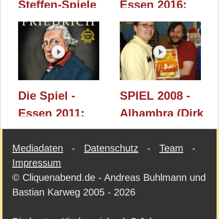
Steffen-Spiele
Essen 2016:
& AVA
Das verrückte
Jubiläumsedition
Labyrinth -
(Steffen-Spiele)
Limitierte
/ Essen 2023
Jubiläumsedition
(Ravensburger)
Die Spiel -
SPIEL 2008 -
Essen 2011:
Alhambra (Dirk
Friedrich
Henn)
(histogame)
Mediadaten
-
Datenschutz
-
Team
-
Impressum
© Cliquenabend.de - Andreas Buhlmann und
Bastian Karweg 2005 - 2026