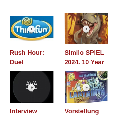
Rush Hour:
Similo SPIEL
Duel
2024, 10 Year
(ThinkFun) /
Edition &
Spielwarenmesse
Jurassic World
2026
(Horrible
Guild) / Essen
2024
Interview
Vorstellung