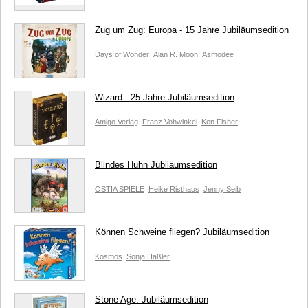
Zug um Zug: Europa - 15 Jahre Jubiläumsedition
Days of Wonder
Alan R. Moon
Asmodee
Wizard - 25 Jahre Jubiläumsedition
Amigo Verlag
Franz Vohwinkel
Ken Fisher
Blindes Huhn Jubiläumsedition
OSTIA SPIELE
Heike Risthaus
Jenny Seib
Können Schweine fliegen? Jubiläumsedition
Kosmos
Sonja Häßler
Stone Age: Jubiläumsedition