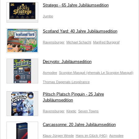
Stratego - 65 Jahre Jubiläumsedition
Jumbo
Scotland Yard: 40 Jahre Jubiläumsedition
Ravensburger
Michael Schacht
Manfred Burggraf
Decrypto: Jubiläumsedition
Asmodee
Scorpion Masqué (ehemals Le Scorpion Masqué)
Thomas Dagenais-Lespérance
Plitsch Platsch Pinguin - 25 Jahre
Jubiläumsedition
Ravensburger
Kinetic
Seven Towns
Carcassonne: 20 Jahre Jubiläumsedition
Klaus-Jürgen Wrede
Hans im Glück (HiG)
Asmodee