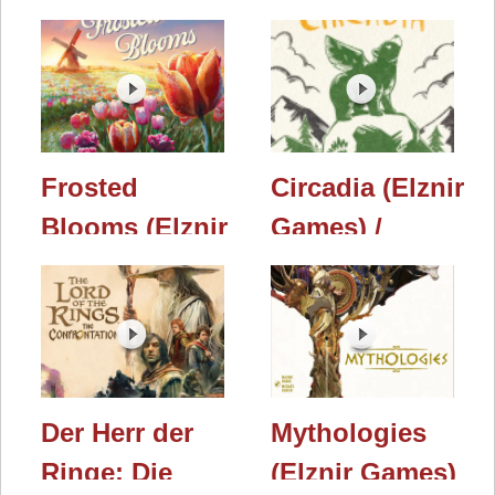
Publishing) /
Games) /
Spielwarenmesse
Spielwarenmesse
2026
2026
Frosted
Circadia (Elznir
Blooms (Elznir
Games) /
Games) /
Spielwarenmesse
Spielwarenmesse
2026
2026
Der Herr der
Mythologies
Ringe: Die
(Elznir Games)