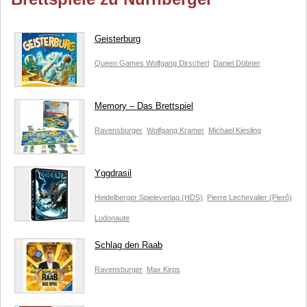
Geisterburg
Queen Games
Wolfgang Dirscherl
Daniel Döbner
Memory – Das Brettspiel
Ravensburger
Wolfgang Kramer
Michael Kiesling
Yggdrasil
Heidelberger Spieleverlag (HDS)
Pierre Lechevalier (Pierô)
Ludonaute
Schlag den Raab
Ravensburger
Max Kirps