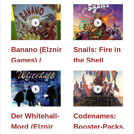
Entscheidung
/
(Elznir Games)
Spielwarenmesse
/
2026
Spielwarenmesse
2026
Banano (Elznir
Snails: Fire in
Games) /
the Shell
Spielwarenmesse
(Elznir Games)
2026
/
Spielwarenmesse
2026
Der Whitehall-
Codenames:
Mord (Elznir
Booster-Packs,