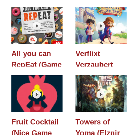
Spielwarenmesse
/
2026
Spielwarenmesse
2026
All you can
Verflixt
RepEat (Game
Verzaubert
Factory) /
(Game Factory)
Spielwarenmesse
/
2026
Spielwarenmesse
2026
Fruit Cocktail
Towers of
(Nice Game
Yoma (Elznir