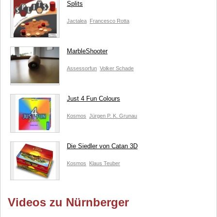
Splits
Jactalea
Francesco Rotta
MarbleShooter
Assessorfun
Volker Schade
Just 4 Fun Colours
Kosmos
Jürgen P. K. Grunau
Die Siedler von Catan 3D
Kosmos
Klaus Teuber
Videos zu Nürnberger