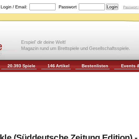
|
Login / Email:
Passwort
Passwort 
Erspiel' dir deine Welt!
Magazin rund um Brettspiele und Gesellschaftsspiele.
20.393 Spiele
146 Artikel
Bestenlisten
Events 
kle (Süddeutsche Zeitung Edition) -