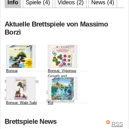
Info
Spiele (4)
Videos (2)
News (4)
Aktuelle Brettspiele von Massimo
Borzì
Bonsai
Bonsai: Vigorous
Growth and
Kosmos
DV Games (dv
Specialists
giochi)
Martino
DV Games (dv giochi)
Chiacchiera
Martino Chiacchiera
Bonsai: Wabi Sabi
Koi
Rosaria Battiato
DV Games (dv giochi)
Kosmos
DV Games (dv
Brettspiele News
Martino Chiacchiera
giochi)
Martino
RSS