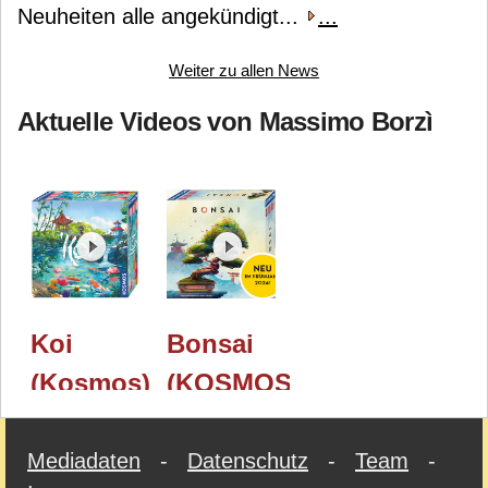
Neuheiten alle angekündigt...
...
Weiter zu allen News
Aktuelle Videos von Massimo Borzì
Koi
Bonsai
(Kosmos)
(KOSMOS)
/
/
Spielwarenmesse
Spielwarenmesse
Mediadaten
-
Datenschutz
-
Team
-