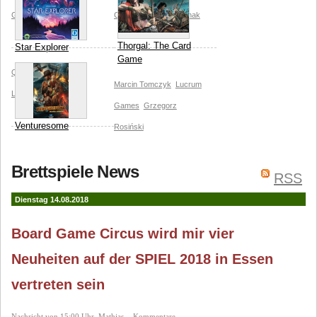
Games
Cieslik
Alanna Cervenak
Thorgal: The Card
Star Explorer
Game
Queen Games
Huch!
Marcin Tomczyk
Lucrum
Lukasz Szopka
Games
Grzegorz
Venturesome
Rosiński
Michael Rieneck
Devir
Brettspiele News
Lucrum Games
RSS
Dienstag 14.08.2018
Board Game Circus wird mir vier
Neuheiten auf der SPIEL 2018 in Essen
vertreten sein
Nachricht von 15:00 Uhr, Mathias, - Kommentare