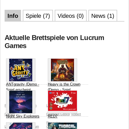
Info
Spiele (7)
Videos (0)
News (1)
Aktuelle Brettspiele von Lucrum
Games
ANTgravity (Demo -
Heavy is the Crown
Spiel erscheint
(Demo - Spiel
2026)
erscheint 2026)
Pawel Siemek
Lucrum
Lucrum Games
Games
Dagmara Gaska
Robert
Night Sky Explorers
RED7
Plesowicz
Lukasz Szopka
Lucrum
Carl Chudyk
Chris