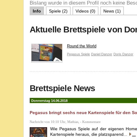
Bislang wurde in diesem Profil noch keine Besc
Info
Spiele (2)
Videos (0)
News (1)
Aktuelle Brettspiele von Do
Round the World
Pegasus Spiele
Daniel Danzer
Doris Danzer
Brettspiele News
Donnerstag 14.06.2018
Pegasus bringt sechs neue Kartenspiele für den S
Nachricht von 10:10 Uhr, Mathias, - Kommentare
Wie Pegasus Spiele auf der eigenen Home
Kartenspiele heraus, die platzsparend...
...