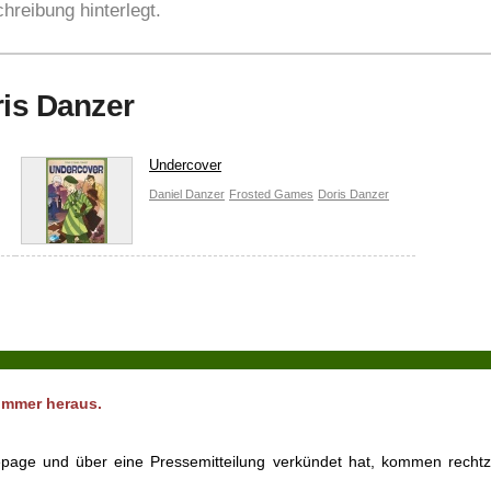
hreibung hinterlegt.
ris Danzer
Undercover
Daniel Danzer
Frosted Games
Doris Danzer
ommer heraus.
page und über eine Pressemitteilung verkündet hat, kommen rechtz