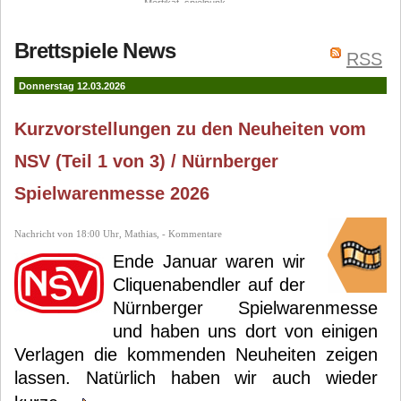
Mertikat
spielpunk
Daniel Danzer
Frosted
Bernhard Lach
Uwe
Brettspiele News
Games
Doris Danzer
Rapp
Oliver
RSS
Freudenreich
Donnerstag 12.03.2026
Kurzvorstellungen zu den Neuheiten vom
NSV (Teil 1 von 3) / Nürnberger
Spielwarenmesse 2026
Nachricht von 18:00 Uhr, Mathias, - Kommentare
Ende Januar waren wir
Cliquenabendler auf der
Nürnberger Spielwarenmesse
und haben uns dort von einigen
Verlagen die kommenden Neuheiten zeigen
lassen. Natürlich haben wir auch wieder