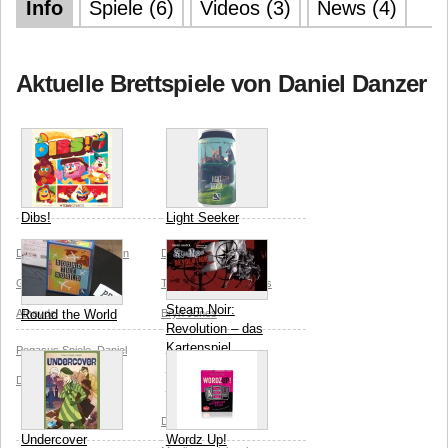
Info
Spiele (6)
Videos (3)
News (4)
Aktuelle Brettspiele von Daniel Danzer
Dibs!
Light Seeker
Daniel Danzer
H-Town
Daniel Danzer
Games
Henrique
ThunderGryph Games
Steam Noir:
Athayde
Round the World
Bryn Jones
Revolution – das
Kartenspiel
Pegasus Spiele
Daniel
(Nürnberg nur
Danzer
Doris Danzer
Prototyp)
Daniel Danzer
Felix
Undercover
Wordz Up!