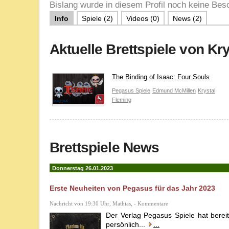
Bislang wurde in diesem Profil noch keine Besc
Info
Spiele (2)
Videos (0)
News (2)
Aktuelle Brettspiele von Kr
The Binding of Isaac: Four Souls
Pegasus Spiele
Edmund McMillen
Krystal
Fleming
Brettspiele News
Donnerstag 26.01.2023
Erste Neuheiten von Pegasus für das Jahr 2023
Nachricht von 19:30 Uhr, Mathias, - Kommentare
Der Verlag Pegasus Spiele hat bereit
persönlich...
...