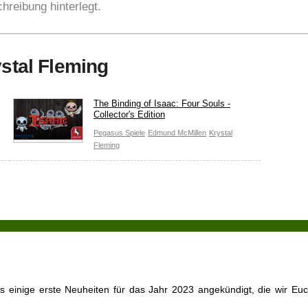
hreibung hinterlegt.
ystal Fleming
The Binding of Isaac: Four Souls -
Collector's Edition
Pegasus Spiele
Edmund McMillen
Krystal
Fleming
s einige erste Neuheiten für das Jahr 2023 angekündigt, die wir Euch