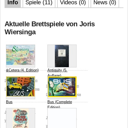
Info
Spiele (11)
Videos (0)
News (0)
Aktuelle Brettspiele von Joris
Wiersinga
&Cetera (4. Edition)
Antiquity (5.
Auflage)
Splotter Spellen
Jeroen
Splotter Spellen
Jeroen
Doumen
Joris Wiersinga
Doumen
Joris Wiersinga
Bus
Bus (Complete
Edition)
Jeroen Doumen
Joris
Jeroen Doumen
Joris
Wiersinga
Daan van
Wiersinga
Daan van