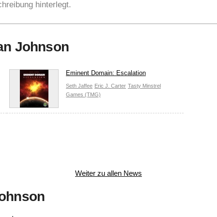
hreibung hinterlegt.
yan Johnson
Eminent Domain: Escalation
Seth Jaffee
Eric J. Carter
Tasty Minstrel
Games (TMG)
Weiter zu allen News
Johnson