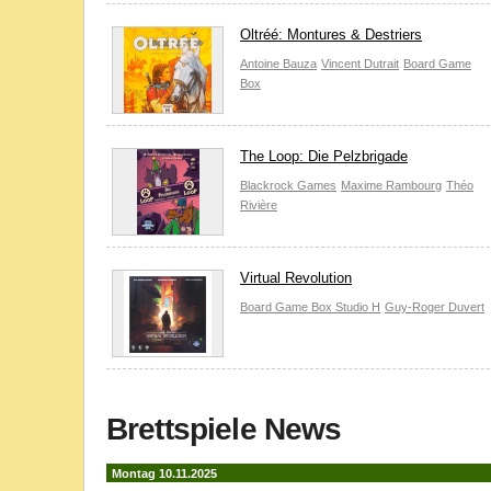
Oltréé: Montures & Destriers
Antoine Bauza
Vincent Dutrait
Board Game
Box
The Loop: Die Pelzbrigade
Blackrock Games
Maxime Rambourg
Théo
Rivière
Virtual Revolution
Board Game Box
Studio H
Guy-Roger Duvert
Brettspiele News
Montag 10.11.2025