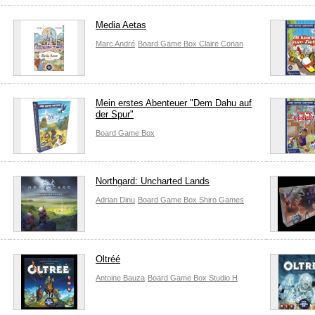
Media Aetas
Marc André
Board Game Box
Claire Conan
Mein erstes Abenteuer "Dem Dahu auf
der Spur"
Board Game Box
Northgard: Uncharted Lands
Adrian Dinu
Board Game Box
Shiro Games
Oltréé
Antoine Bauza
Board Game Box
Studio H