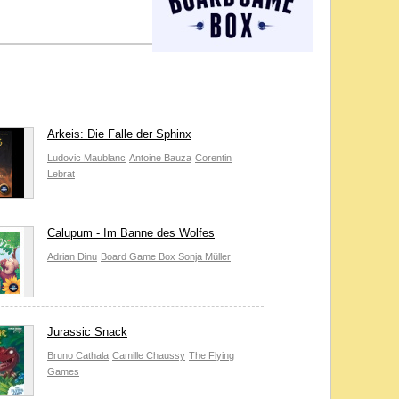
Arkeis: Die Falle der Sphinx
Ludovic Maublanc
Antoine Bauza
Corentin
Lebrat
Calupum - Im Banne des Wolfes
Adrian Dinu
Board Game Box
Sonja Müller
Jurassic Snack
Bruno Cathala
Camille Chaussy
The Flying
Games