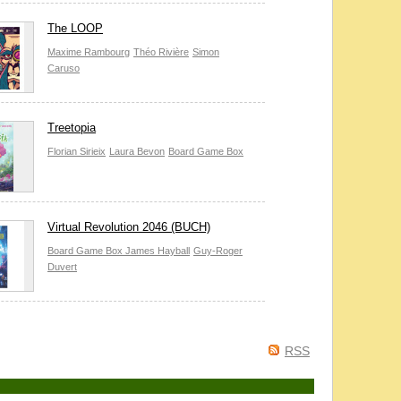
The LOOP
Maxime Rambourg
Théo Rivière
Simon
Caruso
Treetopia
Florian Sirieix
Laura Bevon
Board Game Box
Virtual Revolution 2046 (BUCH)
Board Game Box
James Hayball
Guy-Roger
Duvert
RSS