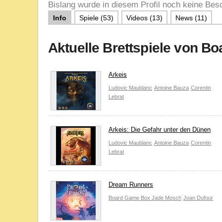
Bislang wurde in diesem Profil noch keine Besc
Info
Spiele (53)
Videos (13)
News (11)
Aktuelle Brettspiele von B
Arkeis
Ludovic Maublanc
Antoine Bauza
Corentin
Lebrat
Arkeis: Die Gefahr unter den Dünen
Ludovic Maublanc
Antoine Bauza
Corentin
Lebrat
Dream Runners
Board Game Box
Jade Mosch
Joan Dufour