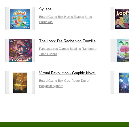
Syllaba
Board Game Box
Harris Tsagas
Urtis
Šulinskas
The Loop: Die Rache von Foozilla
Pandasaurus Games
Maxime Rambourg
Théo Rivière
Virtual Revolution - Graphic Novel
Board Game Box
Guy-Roger Duvert
Benjamin Sjöberg