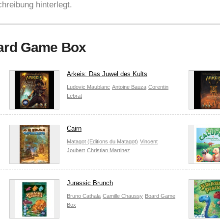
hreibung hinterlegt.
oard Game Box
Arkeis: Das Juwel des Kults
Ludovic Maublanc
Antoine Bauza
Corentin
Lebrat
Cairn
Matagot (Editions du Matagot)
Vincent
Joubert
Christian Martinez
Jurassic Brunch
Bruno Cathala
Camille Chaussy
Board Game
Box