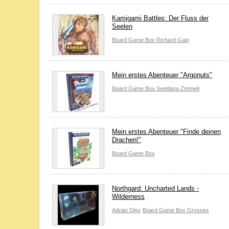
Kamigami Battles: Der Fluss der
Seelen
Board Game Box
Richard Gain
Mein erstes Abenteuer "Argonuts"
Board Game Box
Swetlana Zimmeli
Mein erstes Abenteuer "Finde deinen
Drachen!"
Board Game Box
Northgard: Uncharted Lands -
Wilderness
Adrian Dinu
Board Game Box
Grosnez