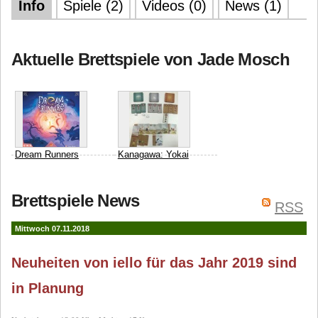
Info
Spiele (2)
Videos (0)
News (1)
Aktuelle Brettspiele von Jade Mosch
Dream Runners
Kanagawa: Yokai
Board Game Box
Jade
Bruno Cathala
Charles
Brettspiele News
Mosch
Joan Dufour
Chevallier
iello
RSS
Mittwoch 07.11.2018
Neuheiten von iello für das Jahr 2019 sind
in Planung