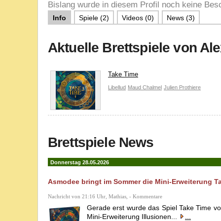
Bislang wurde in diesem Profil noch keine Besc
Info
Spiele (2)
Videos (0)
News (3)
Aktuelle Brettspiele von Al
Take Time
Libellud
Maud Chalmel
Julien Prothiere
Brettspiele News
Donnerstag 28.05.2026
Asmodee bringt im Sommer die Mini-Erweiterung Ta
Nachricht von 21:16 Uhr, Mathias, - Kommentare
Gerade erst wurde das Spiel Take Time vo
Mini-Erweiterung Illusionen...
...