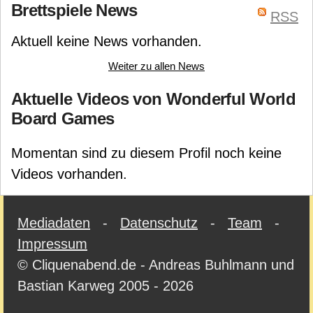
Huch!
Taiwan
Brettspiele News
Boardgame Design
RSS
Boardgame Design
(TBD)
Romain
Aktuell keine News vorhanden.
(TBD)
Romain
Caterdjian
Weiter zu allen News
Caterdjian
Aktuelle Videos von Wonderful World
Board Games
Momentan sind zu diesem Profil noch keine
Videos vorhanden.
Mediadaten
-
Datenschutz
-
Team
-
Impressum
© Cliquenabend.de - Andreas Buhlmann und
Bastian Karweg 2005 - 2026