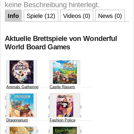
keine Beschreibung hinterlegt.
Info
Spiele (12)
Videos (0)
News (0)
Aktuelle Brettspiele von Wonderful
World Board Games
Animals Gathering
Castle Raisers
DuGuWei
Wonderful
Anthony Perone
World Board Games
Wonderful World Board
Yuan Momoco
Games
Yuan Momoco
Dragonarium
Fashion Police
Wonderful World Board
Wonderful World Board