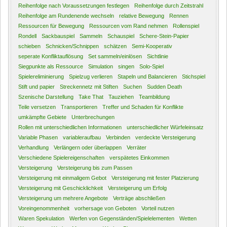
Reihenfolge nach Voraussetzungen festlegen
Reihenfolge durch Zeitstrahl
Reihenfolge am Rundenende wechseln
relative Bewegung
Rennen
Ressourcen für Bewegung
Ressourcen vom Rand nehmen
Rollenspiel
Rondell
Sackbauspiel
Sammeln
Schauspiel
Schere-Stein-Papier
schieben
Schnicken/Schnippen
schätzen
Semi-Kooperativ
seperate Konfliktauflösung
Set sammeln/einlösen
Sichtlinie
Siegpunkte als Ressource
Simulation
singen
Solo-Spiel
Spielereliminierung
Spielzug verlieren
Stapeln und Balancieren
Stichspiel
Stift und papier
Streckennetz mit Stiften
Suchen
Sudden Death
Szenische Darstellung
Take That
Tauziehen
Teambildung
Teile versetzen
Transportieren
Treffer und Schaden für Konflikte
umkämpfte Gebiete
Unterbrechungen
Rollen mit unterschiedlichen Informationen
unterschiedlicher Würfeleinsatz
Variable Phasen
variableraufbau
Verbinden
verdeckte Versteigerung
Verhandlung
Verlängern oder überlappen
Verräter
Verschiedene Spielereigenschaften
verspätetes Einkommen
Versteigerung
Versteigerung bis zum Passen
Versteigerung mit einmaligem Gebot
Versteigerung mit fester Platzierung
Versteigerung mit Geschicklichkeit
Versteigerung um Erfolg
Versteigerung um mehrere Angebote
Verträge abschließen
Voreingenommenheit
vorhersage von Geboten
Vorteil nutzen
Waren Spekulation
Werfen von Gegenständen/Spielelementen
Wetten