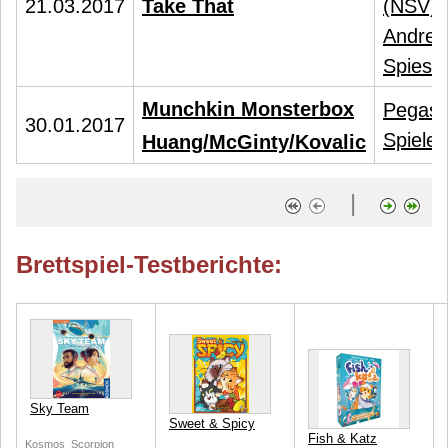
21.03.2017
Take That
(NSV)
,
Andrea
Spies
Munchkin Monsterbox
Pegas
30.01.2017
Spiele
Huang/McGinty/Kovalic
|
Brettspiel-Testberichte:
Sky Team
Sweet & Spicy
Fish & Katz
Kosmos
Scorpion