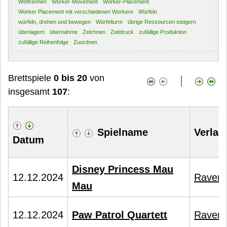
Wettrennen
Worker-Movement
Worker-Placement
Worker Placement mit verschiedenen Workern
Würfeln
würfeln, drehen und bewegen
Würfelturm
übrige Ressourcen steigern
überlagern
übernahme
Zeichnen
Zeitdruck
zufällige Produktion
zufällige Reihenfolge
Zuordnen
Brettspiele
0 bis 20
von
|
insgesamt
107
:
Spielname
Verlag
Datum
Disney Princess Mau
12.12.2024
Ravens
Mau
12.12.2024
Paw Patrol Quartett
Ravens