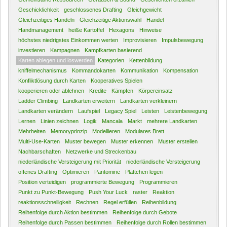
Geschicklichkeit
geschlossenes Drafting
Gleichgewicht
Gleichzeitiges Handeln
Gleichzeitige Aktionswahl
Handel
Handmanagement
heiße Kartoffel
Hexagons
Hinweise
höchstes niedrigstes Einkommen werten
Improvisieren
Impulsbewegung
investieren
Kampagnen
Kampfkarten basierend
Karten ablegen und loswerden
Kategorien
Kettenbildung
kniffelmechanismus
Kommandokarten
Kommunikation
Kompensation
Konfliktlösung durch Karten
Kooperatives Spielen
kooperieren oder ablehnen
Kredite
Kämpfen
Körpereinsatz
Ladder Climbing
Landkarten erweitern
Landkarten verkleinern
Landkarten verändern
Laufspiel
Legacy Spiel
Leisten
Leistenbewegung
Lernen
Linien zeichnen
Logik
Mancala
Markt
mehrere Landkarten
Mehrheiten
Memoryprinzip
Modellieren
Modulares Brett
Multi-Use-Karten
Muster bewegen
Muster erkennen
Muster erstellen
Nachbarschaften
Netzwerke und Streckenbau
niederländische Versteigerung mit Priorität
niederländische Versteigerung
offenes Drafting
Optimieren
Pantomine
Plättchen legen
Position verteidigen
programmierte Bewegung
Programmieren
Punkt zu Punkt-Bewegung
Push Your Luck
raster
Reaktion
reaktionsschnelligkeit
Rechnen
Regel erfüllen
Reihenbildung
Reihenfolge durch Aktion bestimmen
Reihenfolge durch Gebote
Reihenfolge durch Passen bestimmen
Reihenfolge durch Rollen bestimmen