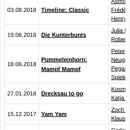
Asmod
03.08.2018
Timeline: Classic
Frédéri
Henry
Julia R
19.06.2018
Die Kunterbunts
Robert
Peter
Pummeleinhorn:
Neuge
18.06.2018
Pegas
Mampf Mampf
Spiele
Kosmo
27.01.2018
Drecksau to go
Katja W
Zoch V
15.12.2017
Yam Yam
Klaus 