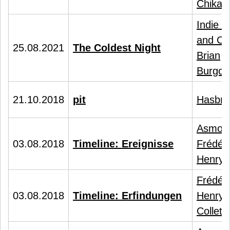
Chikas
Indie 
and Ca
25.08.2021
The Coldest Night
Brian
Burgoy
21.10.2018
pit
Hasbro
Asmod
03.08.2018
Timeline: Ereignisse
Frédéri
Henry
Frédéri
03.08.2018
Timeline: Erfindungen
Henry
,
Collett