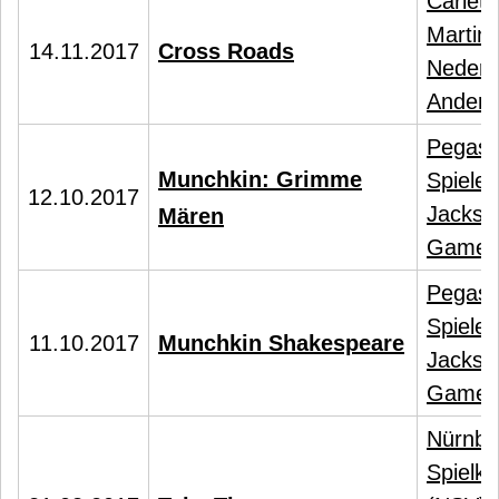
Carlett
Martin
14.11.2017
Cross Roads
Nederg
Anders
Pegas
Munchkin: Grimme
Spiele
,
12.10.2017
Jackso
Mären
Games
Pegas
Spiele
,
11.10.2017
Munchkin Shakespeare
Jackso
Games
Nürnbe
Spielka