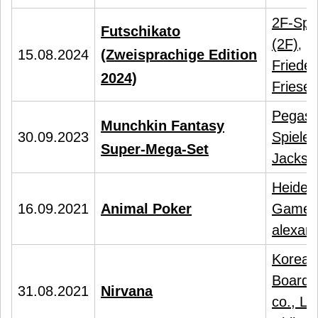
2F-Spi
Futschikato
(2F)
,
15.08.2024
(Zweisprachige Edition
Friede
2024)
Friese
Pegas
Munchkin Fantasy
30.09.2023
Spiele
,
Super-Mega-Set
Jackso
Heidel
16.09.2021
Animal Poker
Games
alexan
Korea
Board
31.08.2021
Nirvana
co., Ltd