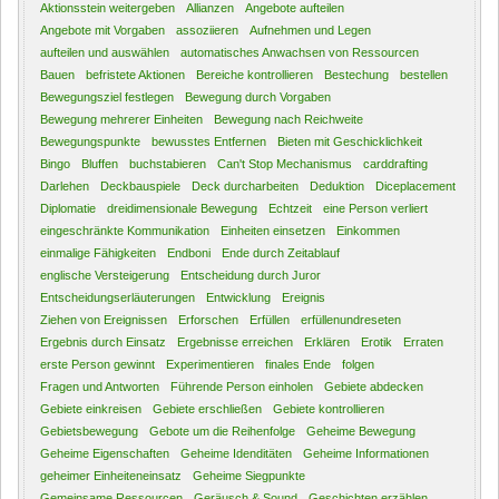
Aktionsstein weitergeben
Allianzen
Angebote aufteilen
Angebote mit Vorgaben
assoziieren
Aufnehmen und Legen
aufteilen und auswählen
automatisches Anwachsen von Ressourcen
Bauen
befristete Aktionen
Bereiche kontrollieren
Bestechung
bestellen
Bewegungsziel festlegen
Bewegung durch Vorgaben
Bewegung mehrerer Einheiten
Bewegung nach Reichweite
Bewegungspunkte
bewusstes Entfernen
Bieten mit Geschicklichkeit
Bingo
Bluffen
buchstabieren
Can't Stop Mechanismus
carddrafting
Darlehen
Deckbauspiele
Deck durcharbeiten
Deduktion
Diceplacement
Diplomatie
dreidimensionale Bewegung
Echtzeit
eine Person verliert
eingeschränkte Kommunikation
Einheiten einsetzen
Einkommen
einmalige Fähigkeiten
Endboni
Ende durch Zeitablauf
englische Versteigerung
Entscheidung durch Juror
Entscheidungserläuterungen
Entwicklung
Ereignis
Ziehen von Ereignissen
Erforschen
Erfüllen
erfüllenundreseten
Ergebnis durch Einsatz
Ergebnisse erreichen
Erklären
Erotik
Erraten
erste Person gewinnt
Experimentieren
finales Ende
folgen
Fragen und Antworten
Führende Person einholen
Gebiete abdecken
Gebiete einkreisen
Gebiete erschließen
Gebiete kontrollieren
Gebietsbewegung
Gebote um die Reihenfolge
Geheime Bewegung
Geheime Eigenschaften
Geheime Idenditäten
Geheime Informationen
geheimer Einheiteneinsatz
Geheime Siegpunkte
Gemeinsame Ressourcen
Geräusch & Sound
Geschichten erzählen