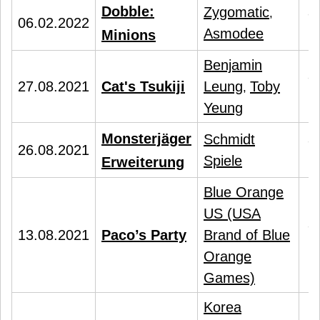
Dobble:
Zygomatic
a
,
06.02.2022
Asmodee
Minions
Benjamin
a
27.08.2021
Cat's Tsukiji
Leung
Toby
,
Yeung
Monsterjäger
Schmidt
a
26.08.2021
Spiele
Erweiterung
Blue Orange
US (USA
a
13.08.2021
Paco’s Party
Brand of Blue
Orange
Games)
Korea