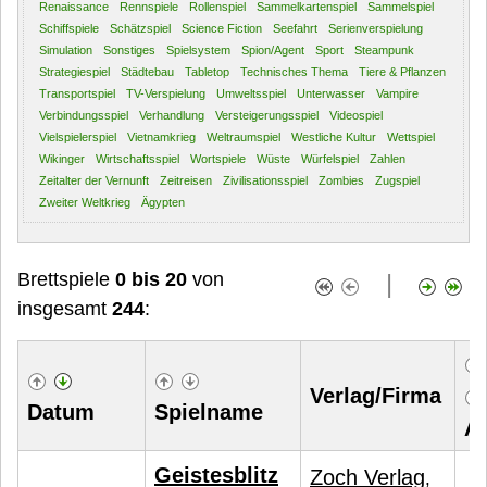
Renaissance
Rennspiele
Rollenspiel
Sammelkartenspiel
Sammelspiel
Schiffspiele
Schätzspiel
Science Fiction
Seefahrt
Serienverspielung
Simulation
Sonstiges
Spielsystem
Spion/Agent
Sport
Steampunk
Strategiespiel
Städtebau
Tabletop
Technisches Thema
Tiere & Pflanzen
Transportspiel
TV-Verspielung
Umweltsspiel
Unterwasser
Vampire
Verbindungsspiel
Verhandlung
Versteigerungsspiel
Videospiel
Vielspielerspiel
Vietnamkrieg
Weltraumspiel
Westliche Kultur
Wettspiel
Wikinger
Wirtschaftsspiel
Wortspiele
Wüste
Würfelspiel
Zahlen
Zeitalter der Vernunft
Zeitreisen
Zivilisationsspiel
Zombies
Zugspiel
Zweiter Weltkrieg
Ägypten
Brettspiele
0 bis 20
von
|
insgesamt
244
:
Verlag/Firma
Datum
Spielname
Al
Geistesblitz
Zoch Verlag
,