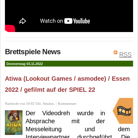
Brettspiele News
RSS
Donnerstag 03.11.2022
Atiwa (Lookout Games / asmodee) / Essen
2022 / gefilmt auf der SPIEL 22
Nachricht von 10:02 Uhr, Smuker, - Kommentare
Der Videodreh wurde in
Absprache mit der
Messeleitung und dem
Interviewpartner durchgeführt. Die