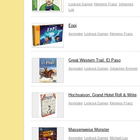
Lookout Games
Klemens Franz
Johannes
Lott
Eppi
Asmodee
Lookout Games
Klemens Franz
Great Western Trail: El Paso
Asmodee
Lookout Games
Johannes Krenner
Hochsaison: Grand Hotel Roll & Write
Asmodee
Lookout Games
Klemens Franz
Massenweise Monster
Asmodee
Lookout Games
Michael Luu