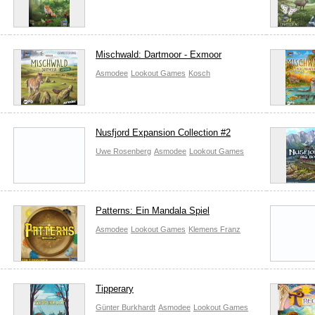
Mischwald: Dartmoor - Exmoor
Asmodee
Lookout Games
Kosch
Nusfjord Expansion Collection #2
Uwe Rosenberg
Asmodee
Lookout Games
Patterns: Ein Mandala Spiel
Asmodee
Lookout Games
Klemens Franz
Tipperary
Günter Burkhardt
Asmodee
Lookout Games