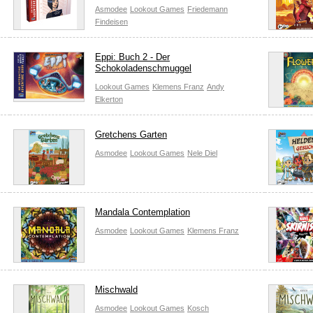
Asmodee
Lookout Games
Friedemann
Findeisen
Eppi: Buch 2 - Der
Schokoladenschmuggel
Lookout Games
Klemens Franz
Andy
Elkerton
Gretchens Garten
Asmodee
Lookout Games
Nele Diel
Mandala Contemplation
Asmodee
Lookout Games
Klemens Franz
Mischwald
Asmodee
Lookout Games
Kosch