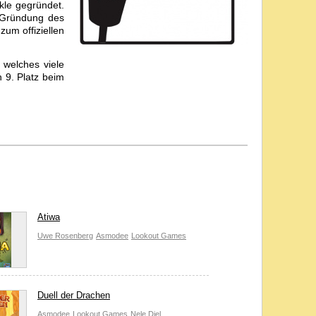
le gegründet.
r Gründung des
zum offiziellen
 welches viele
n 9. Platz beim
um Spiel malen
etreut.
rhielt (2008),
ewann. Schnell
 (über 150.000
Atiwa
Uwe Rosenberg
Asmodee
Lookout Games
Duell der Drachen
Asmodee
Lookout Games
Nele Diel