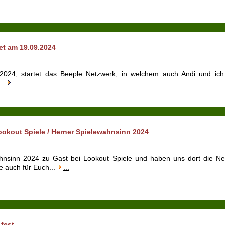
et am 19.09.2024
24, startet das Beeple Netzwerk, in welchem auch Andi und ich a
..
...
okout Spiele / Herner Spielewahnsinn 2024
nsinn 2024 zu Gast bei Lookout Spiele und haben uns dort die Neu
 auch für Euch...
...
fest.