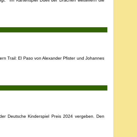
gt. Im Kartenspiel Duell der Drachen wetteifern die
rn Trail: El Paso von Alexander Pfister und Johannes
er Deutsche Kinderspiel Preis 2024 vergeben. Den