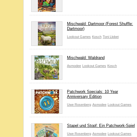
Mischwald: Dartmoor (Forest Shuffle:
Dartmoor)
Lookout Games
Kosch
Toni Llobet
Mischwald: Waldrand
Asmodee
Lookout Games
Kosch
Patchwork Specials: 10 Year
Anniversary Edition
Uwe Rosenberg
Asmodee
Lookout Games
Stapel und Stopf: Ein Patchwork-Spiel
Uwe Rosenberg
Asmodee
Lookout Games