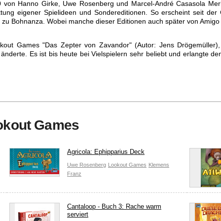
 von Hanno Girke, Uwe Rosenberg und Marcel-André Casasola Merk
ktung eigener Spielideen und Sondereditionen. So erscheint seit de
on zu Bohnanza. Wobei manche dieser Editionen auch später von Amigo 
okout Games "Das Zepter von Zavandor" (Autor: Jens Drögemüller),
änderte. Es ist bis heute bei Vielspielern sehr beliebt und erlangte de
r" wurde ein Wettbewerb in Essen abgehalten, bei dem jeder etwas z
der ab diesem Zeitpunkt jedes Lookout Spiel illustriert oder grafisch b
on Uwe Rosenberg, welches den 1. Platz beim Deutschen Spiele Preis e
s Spiel des Jahres" (2008) sowie den International Gamers Award g
k Rankingliste um den ersten Platz und wurde weltweit gut verkauft
ookout Games
ßerst selten ist.
enspiele wobei diese meistens im Vielspielergenre angesiedelt sind.
Agricola: Ephipparius Deck
eit dem Jahr 2008 beim Heidelberger Spieleverlag.
Uwe Rosenberg
Lookout Games
Klemens
Franz
Cantaloop - Buch 3: Rache warm
serviert