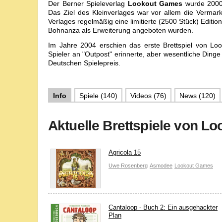
Der Berner Spieleverlag
Lookout Games
wurde 2000
Das Ziel des Kleinverlages war vor allem die Vermar
Verlages regelmäßig eine limitierte (2500 Stück) Editi
Bohnanza als Erweiterung angeboten wurden.
Im Jahre 2004 erschien das erste Brettspiel von Lo
Spieler an "Outpost" erinnerte, aber wesentliche Dinge 
Deutschen Spielepreis.
Für das Kartenspiel "Die Drachenbändiger von Zavando
sollte und so lernte der Verlag "Klemens Franz" kennen, 
Info
Spiele (140)
Videos (76)
News (120)
Ins Rampenlicht gelangte der Verlag mit "Agricola" v
den Sonderpreis der Spiel des Jahres Jury "komplexe
stritt es sich mit Puerto Rico auf der boardgamegee
Aktuelle Brettspiele von L
Stück), was für ein solches "Vielspielerstrategiespiel" äu
In den nächsten Jahren folgten weitere Brett- und Kart
Agricola 15
Vertriebsseitig liegt der Verlag mit seinem Produkten s
Uwe Rosenberg
Asmodee
Lookout Games
Die bekanntesten Spiele des Verlages sind:
- limitierte Bohnanza Erweiterungen
- Agricola
- 18XX Spiele (1853, 1861, 1830)
Cantaloop - Buch 2: Ein ausgehackter
- Das Zepter von Zavandor
Plan
- Das Ende des Triumvirats