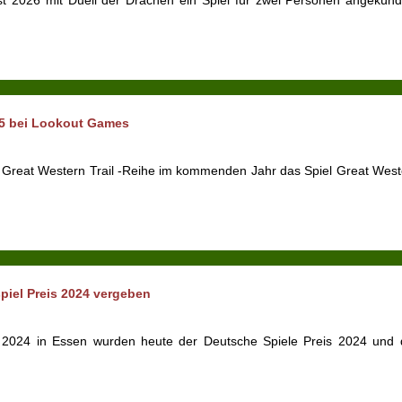
st 2026 mit Duell der Drachen ein Spiel für zwei Personen angekündi
025 bei Lookout Games
 Great Western Trail -Reihe im kommenden Jahr das Spiel Great Weste
piel Preis 2024 vergeben
2024 in Essen wurden heute der Deutsche Spiele Preis 2024 und d